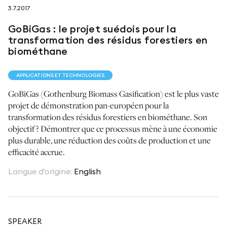
3.7.2017
suivez-nous sur
GoBiGas : le projet suédois pour la
transformation des résidus forestiers en
biométhane
APPLICATIONS ET TECHNOLOGIES
netzerotube
GoBiGas (Gothenburg Biomass Gasification) est le plus vaste
projet de démonstration pan-européen pour la
transformation des résidus forestiers en biométhane. Son
objectif ? Démontrer que ce processus mène à une économie
plus durable, une réduction des coûts de production et une
efficacité accrue.
Langue d'origine
:
English
SPEAKER