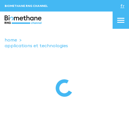
fr
BIOMETHANE RNG CHANNEL
home
applications et technologies
topics
blog&news
Evenements
About us
Contacts
CONNEXION