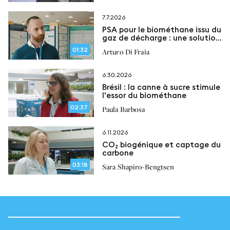
7.7.2026
PSA pour le biométhane issu du
gaz de décharge : une solution
flexible pour la récupération du
01:32
Arturo Di Fraia
méthane
6.30.2026
Brésil : la canne à sucre stimule
l'essor du biométhane
02:37
Paula Barbosa
6.11.2026
CO₂ biogénique et captage du
carbone
03:18
Sara Shapiro-Bengtsen