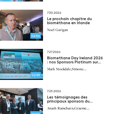
7.30.2026
Le prochain chapitre du
biométhane en Irlande
Noel Gavigan
02:56
7.27.2026
Biomethane Day Ireland 2026
: nos Sponsors Platinum sur
l’avenir du biométhane en
,
Mark Stockdale
Simone
Irlande
,
,
Bonizzardi
Peter Scherl
Paul
02:55
,
O’Brien
7.23.2026
Les témoignages des
principaux sponsors du
Biomethane Day Ireland 2026
,
Anash Ramchurn
Graeme
,
Lochhead