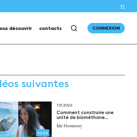
fr
ous découvrir
contacts
CONNEXION
déos suivantes
7.31.2026
Comment construire une
unité de biométhane
conforme aux
Íde Hennessy
réglementations
02:02