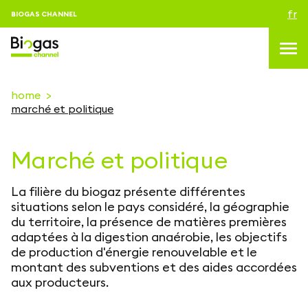
fr
BIOGAS CHANNEL
home
marché et politique
topics
Marché et politique
blog & news
Evenements
La filière du biogaz présente différentes
About us
situations selon le pays considéré, la géographie
du territoire, la présence de matières premières
Contacts
adaptées à la digestion anaérobie, les objectifs
de production d'énergie renouvelable et le
CONNEXION
montant des subventions et des aides accordées
aux producteurs.