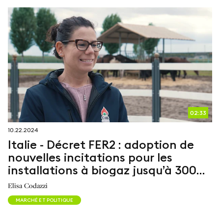
02:33
10.22.2024
Italie - Décret FER2 : adoption de
nouvelles incitations pour les
installations à biogaz jusqu’à 300
kW
Elisa Codazzi
MARCHÉ ET POLITIQUE