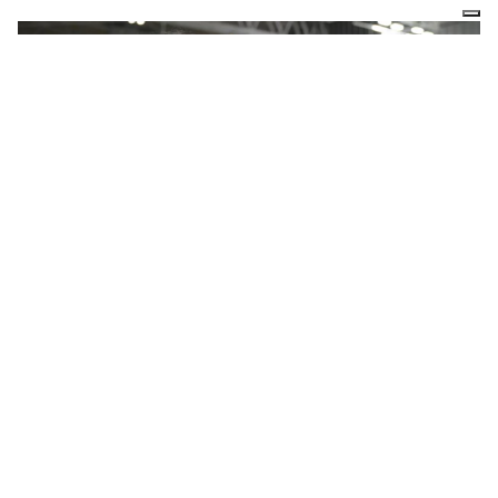
04:23
10.7.2024
Croissance du biogaz à l’échelle
mondiale avec certains défis qui
restent à relever
Pradeep Monga
MARCHÉ ET POLITIQUE