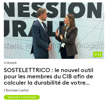
01:32
11.19.2025
SOSTELETTRICO : le nouvel outil
pour les membres du CIB afin de
calculer la durabilité de votre
installation de biogaz
Christian Curlisi
MARCHÉ ET POLITIQUE