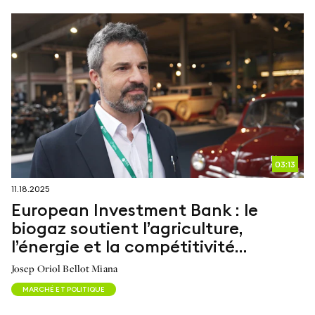
03:13
11.18.2025
European Investment Bank : le
biogaz soutient l’agriculture,
l’énergie et la compétitivité
européenne
Josep Oriol Bellot Miana
MARCHÉ ET POLITIQUE