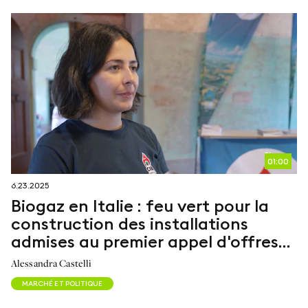
01:00
6.23.2025
Biogaz en Italie : feu vert pour la
construction des installations
admises au premier appel d'offres
FER2
Alessandra Castelli
MARCHÉ ET POLITIQUE