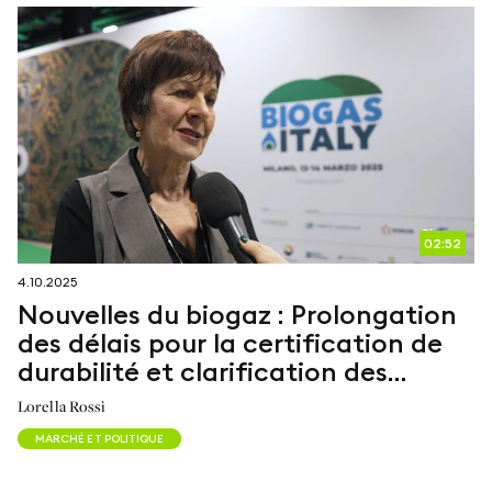
02:52
4.10.2025
Nouvelles du biogaz : Prolongation
des délais pour la certification de
durabilité et clarification des
problématiques liées aux biomasses
Lorella Rossi
MARCHÉ ET POLITIQUE