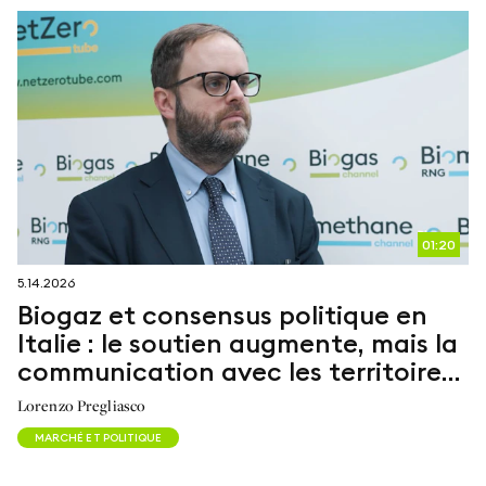
01:20
5.14.2026
Biogaz et consensus politique en
Italie : le soutien augmente, mais la
communication avec les territoires
reste un enjeu clé
Lorenzo Pregliasco
MARCHÉ ET POLITIQUE