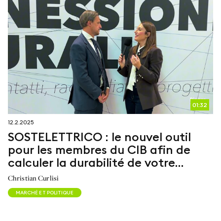
01:32
12.2.2025
SOSTELETTRICO : le nouvel outil
pour les membres du CIB afin de
calculer la durabilité de votre
installation de biogaz
Christian Curlisi
MARCHÉ ET POLITIQUE