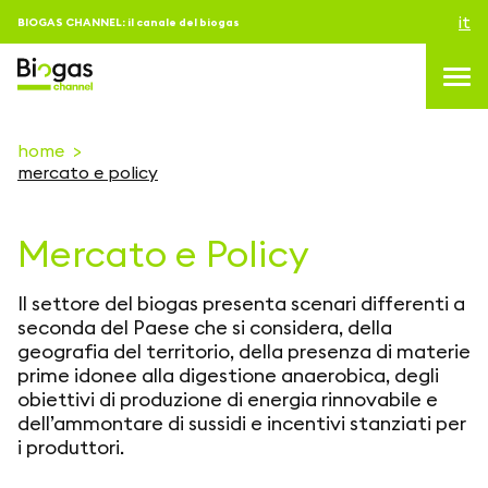
it
BIOGAS CHANNEL: il canale del biogas
home
mercato e policy
topics
Mercato e Policy
blog & news
eventi
Il settore del biogas presenta scenari differenti a
Podcast
seconda del Paese che si considera, della
geografia del territorio, della presenza di materie
About us
prime idonee alla digestione anaerobica, degli
obiettivi di produzione di energia rinnovabile e
contatti
dell’ammontare di sussidi e incentivi stanziati per
i produttori.
ACCEDI