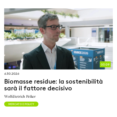
seguici su
netzerotube
03:09
6.30.2026
Biomasse residue: la sostenibilità
sarà il fattore decisivo
Wolfdietrich Peiker
MERCATO E POLICY