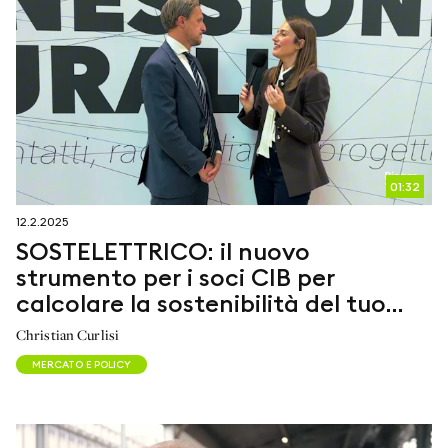
01:32
12.2.2025
SOSTELETTRICO: il nuovo
strumento per i soci CIB per
calcolare la sostenibilità del tuo
impianto biogas
Christian Curlisi
MERCATO E POLICY