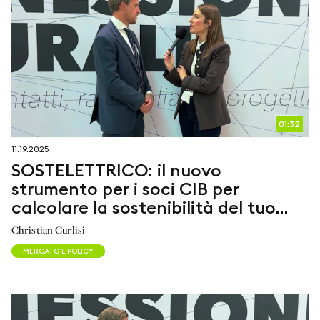
01:32
11.19.2025
SOSTELETTRICO: il nuovo
strumento per i soci CIB per
calcolare la sostenibilità del tuo
impianto biogas
Christian Curlisi
MERCATO E POLICY