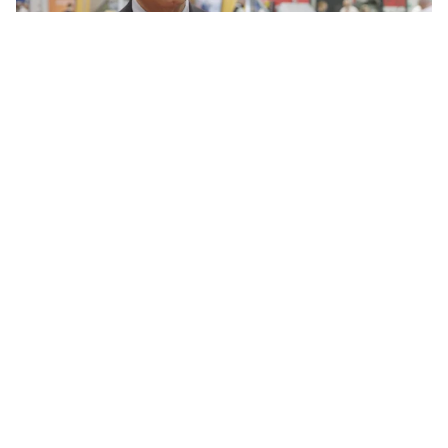
04:23
10.7.2024
Biogas in crescita a livello globale,
ma restano alcune sfide aperte
Pradeep Monga
MERCATO E POLICY