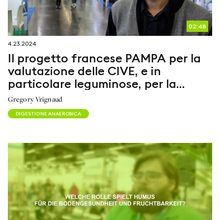
02:48
4.23.2024
Il progetto francese PAMPA per la
valutazione delle CIVE, e in
particolare leguminose, per la
digestione anaerobica
Gregory Vrignaud
DIGESTIONE ANAEROBICA