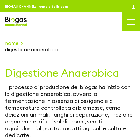
it
BIOGAS CHANNEL: il canale del biogas
home
digestione anaerobica
topics
Digestione Anaerobica
blog & news
eventi
Il processo di produzione del biogas ha inizio con
Podcast
la digestione anaerobica, ovvero la
fermentazione in assenza di ossigeno e a
About us
temperatura controllata di biomasse, come
deiezioni animali, fanghi di depurazione, frazione
contatti
organica dei rifiuti solidi urbani, scarti
agroindustriali, sottoprodotti agricoli e colture
ACCEDI
dedicate.