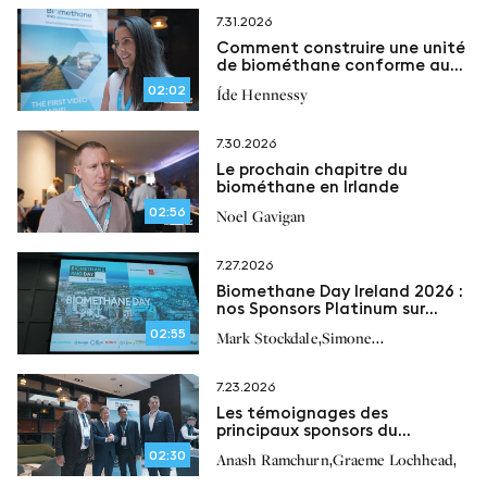
7.31.2026
Comment construire une unité
de biométhane conforme aux
réglementations
02:02
Íde Hennessy
7.30.2026
Le prochain chapitre du
biométhane en Irlande
02:56
Noel Gavigan
7.27.2026
Biomethane Day Ireland 2026 :
nos Sponsors Platinum sur
l’avenir du biométhane en
02:55
,
Mark Stockdale
Simone
Irlande
,
,
,
Bonizzardi
Peter Scherl
Paul O’Brien
7.23.2026
Les témoignages des
principaux sponsors du
Biomethane Day Ireland 2026
02:30
,
,
Anash Ramchurn
Graeme Lochhead