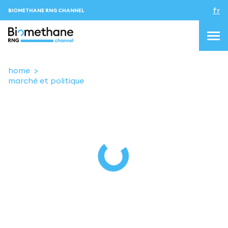
fr
BIOMETHANE RNG CHANNEL
home
marché et politique
topics
blog&news
Evenements
About us
Contacts
CONNEXION