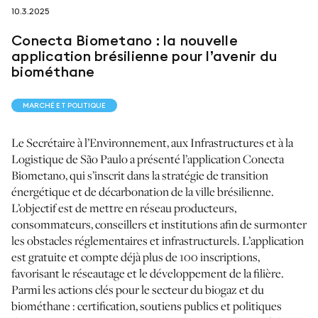
10.3.2025
suivez-nous sur
Conecta Biometano : la nouvelle
application brésilienne pour l’avenir du
biométhane
MARCHÉ ET POLITIQUE
netzerotube
Le Secrétaire à l’Environnement, aux Infrastructures et à la
Logistique de São Paulo a présenté l’application Conecta
Biometano, qui s’inscrit dans la stratégie de transition
énergétique et de décarbonation de la ville brésilienne.
L’objectif est de mettre en réseau producteurs,
consommateurs, conseillers et institutions afin de surmonter
les obstacles réglementaires et infrastructurels. L’application
est gratuite et compte déjà plus de 100 inscriptions,
favorisant le réseautage et le développement de la filière.
Parmi les actions clés pour le secteur du biogaz et du
biométhane : certification, soutiens publics et politiques