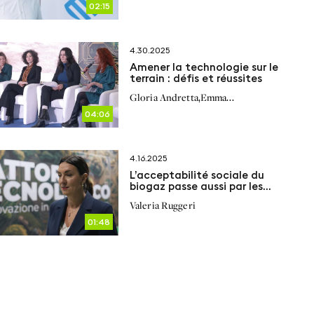
02:15
4.30.2025
Amener la technologie sur le
terrain : défis et réussites
,
Gloria Andretta
Emma
,
,
Cogrossi
Caterina Luppa
Marina
04:06
,
,
Reale
Federica Basile
4.16.2025
L’acceptabilité sociale du
biogaz passe aussi par les
réseaux sociaux : l’exemple de
Valeria Ruggeri
Malgherosse
01:48