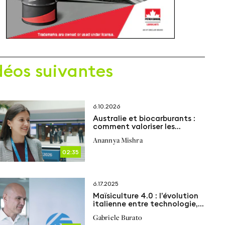
déos suivantes
6.10.2026
Australie et biocarburants :
comment valoriser les
déchets ?
Anannya Mishra
02:35
6.17.2025
Maïsiculture 4.0 : l’évolution
italienne entre technologie,
génétique et défis mondiaux
Gabriele Burato