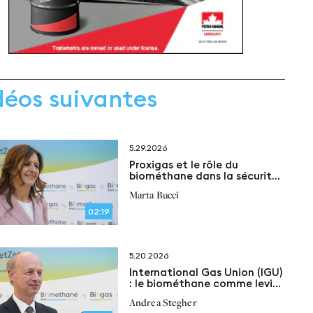
déos suivantes
5.29.2026
Proxigas et le rôle du
biométhane dans la sécurité
énergétique italienne
Marta Bucci
02:19
5.20.2026
International Gas Union (IGU)
: le biométhane comme levier
clé d’un système énergétique
Andrea Stegher
en évolution