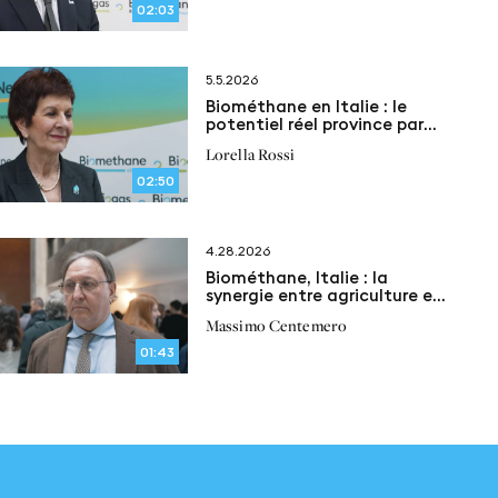
02:03
5.5.2026
Biométhane en Italie : le
potentiel réel province par
province
Lorella Rossi
02:50
4.28.2026
Biométhane, Italie : la
synergie entre agriculture et
économie circulaire
Massimo Centemero
01:43