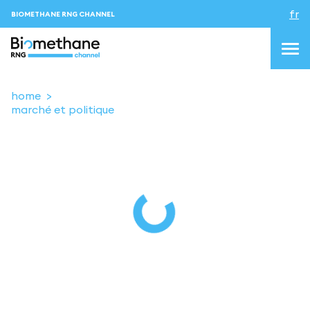
fr
BIOMETHANE RNG CHANNEL
home
marché et politique
topics
blog&news
Evenements
About us
Contacts
CONNEXION