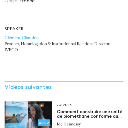
Origin
:
France
SPEAKER
Clément Chandon
Product, Homologation & Institutionnal Relations Director
,
IVECO
Vidéos suivantes
7.31.2026
Comment construire une unité
de biométhane conforme aux
réglementations
02:02
Íde Hennessy