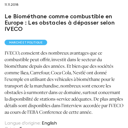
11.11.2018
suivez-nous sur
Le Biométhane comme combustible en
Europe : Les obstacles à dépasser selon
IVECO
MARCHÉ ET POLITIQUE
netzerotube
IVECO, conscient des nombreux avantages que ce
combustible peut offrir, investit dans le secteur du
biométhane depuis des années. Et bien que des sociétés
comme Ikea, Carrefour, Coca Cola, Nestlé ont donné
l'exemple en utilisant des véhicules à biométhane pour le
transport de la marchandise, nombreux sont encore les
obstacles à surmonter dans ce domaine, surtout concernant
la disponibilité de stations-service adéquates. De plus amples
détails sont disponibles dans l'interview accordée par IVECO
au cours de l'EBA Conference de cette année.
Langue d'origine
:
English