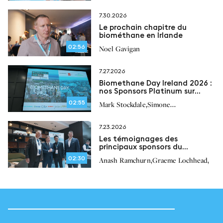
7.30.2026
Le prochain chapitre du
biométhane en Irlande
02:56
Noel Gavigan
7.27.2026
Biomethane Day Ireland 2026 :
nos Sponsors Platinum sur
l’avenir du biométhane en
02:55
,
Mark Stockdale
Simone
Irlande
,
,
,
Bonizzardi
Peter Scherl
Paul O’Brien
7.23.2026
Les témoignages des
principaux sponsors du
Biomethane Day Ireland 2026
02:30
,
,
Anash Ramchurn
Graeme Lochhead