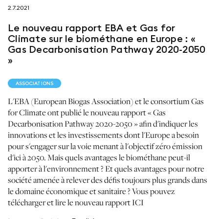
2.7.2021
suivez-nous sur
Le nouveau rapport EBA et Gas for
Climate sur le biométhane en Europe : «
Gas Decarbonisation Pathway 2020-2050
»
ASSOCIATIONS
netzerotube
L'EBA (European Biogas Association) et le consortium Gas
for Climate ont publié le nouveau rapport « Gas
Decarbonisation Pathway 2020-2050 » afin d'indiquer les
innovations et les investissements dont l'Europe a besoin
pour s'engager sur la voie menant à l'objectif zéro émission
d'ici à 2050. Mais quels avantages le biométhane peut-il
apporter à l'environnement ? Et quels avantages pour notre
société amenée à relever des défis toujours plus grands dans
le domaine économique et sanitaire ? Vous pouvez
télécharger et lire le nouveau rapport ICI