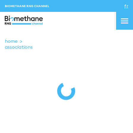
fr
BIOMETHANE RNG CHANNEL
home
associations
topics
blog&news
Evenements
About us
Contacts
CONNEXION