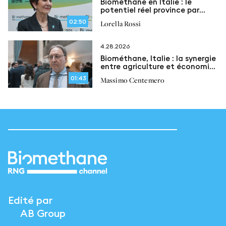
Biométhane en Italie : le
potentiel réel province par
province
02:50
Lorella Rossi
4.28.2026
Biométhane, Italie : la synergie
entre agriculture et économie
circulaire
01:43
Massimo Centemero
Edité par
AB Group