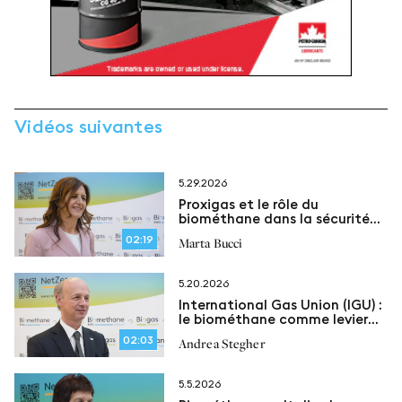
Vidéos suivantes
5.29.2026
Proxigas et le rôle du
biométhane dans la sécurité
énergétique italienne
02:19
Marta Bucci
5.20.2026
International Gas Union (IGU) :
le biométhane comme levier
clé d’un système énergétique
02:03
Andrea Stegher
en évolution
5.5.2026