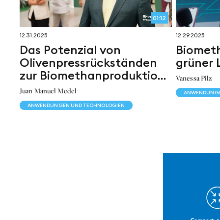
01:12
12.31.2025
12.29.2025
Das Potenzial von
Biometh
Olivenpressrückständen
grüner L
zur Biomethanproduktion
Vanessa Pilz
in Spanien
Juan Manuel Medel
ANWENDUNGE
ANWENDUNGEN UND TECHNOLOGIEN