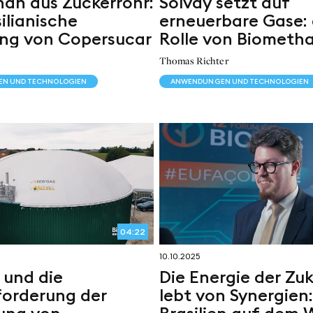
an aus Zuckerrohr:
Solvay setzt auf
ilianische
erneuerbare Gase: 
ng von Copersucar
Rolle von Biometha
chemischen Indust
Thomas Richter
N UND TECHNOLOGIEN
ANWENDUNGEN UND TECHNOLOGIEN
04:22
10.10.2025
 und die
Die Energie der Zu
orderung der
lebt von Synergien:
ung von
Brasilien auf dem 