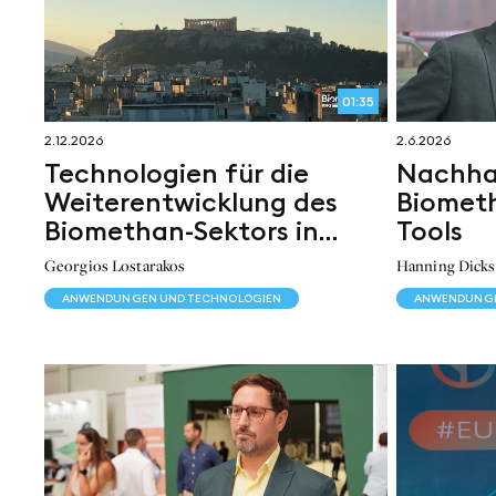
01:35
2.12.2026
2.6.2026
Technologien für die
Nachhal
Weiterentwicklung des
Biometh
Biomethan-Sektors in
Tools
Griechenland: Unser
Georgios Lostarakos
Hanning Dicks
Hauptsponsor im
ANWENDUNGEN UND TECHNOLOGIEN
ANWENDUNGE
Interview