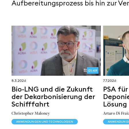
Aufbereitungsprozess bis hin zur Ve
01:49
8.3.2026
7.7.2026
Bio-LNG und die Zukunft
PSA für
der Dekarbonisierung der
Deponie
Schifffahrt
Lösung 
Methan
Christopher Maloney
Arturo Di Frai
ANWENDUNGEN UND TECHNOLOGIEN
ANWENDUNGE