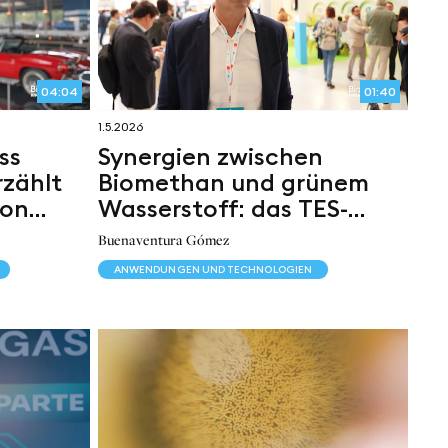
04:04
01:40
1.5.2026
ss
Synergien zwischen
rzählt
Biomethan und grünem
von
Wasserstoff: das TES-
IDEG-Projekt
Buenaventura Gómez
ANWENDUNGEN UND TECHNOLOGIEN