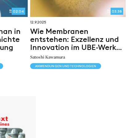
02:04
03:38
12.9.2025
han in
Wie Membranen
hichte
entstehen: Exzellenz und
rung
Innovation im UBE-Werk
Sakai
Satoshi Kawamura
ANWENDUNGEN UND TECHNOLOGIEN