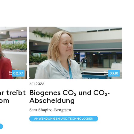
02:37
03:18
6.11.2026
r treibt
Biogenes CO₂ und CO₂-
oom
Abscheidung
Sara Shapiro-Bengtsen
ANWENDUNGEN UND TECHNOLOGIEN