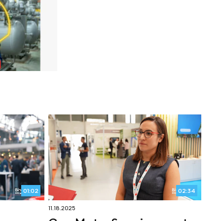
01:02
02:34
11.18.2025