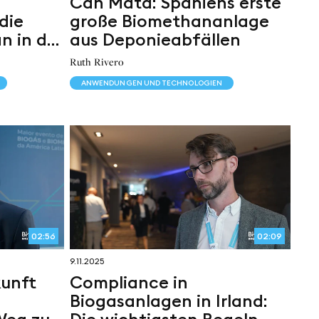
Can Mata: Spaniens erste
die
große Biomethananlage
n in der
aus Deponieabfällen
rie
Ruth Rivero
ANWENDUNGEN UND TECHNOLOGIEN
02:56
02:09
9.11.2025
kunft
Compliance in
Biogasanlagen in Irland:
Weg zur
Die wichtigsten Regeln