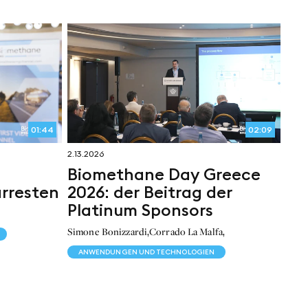
01:44
02:09
2.13.2026
Biomethane Day Greece
rresten
2026: der Beitrag der
Platinum Sponsors
,
,
Simone Bonizzardi
Corrado La Malfa
ANWENDUNGEN UND TECHNOLOGIEN