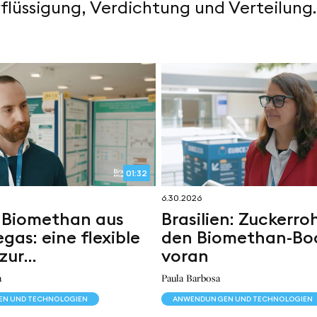
rflüssigung, Verdichtung und Verteilung.
01:32
6.30.2026
 Biomethan aus
Brasilien: Zuckerroh
gas: eine flexible
den Biomethan-B
zur
voran
rückgewinnung
a
Paula Barbosa
N UND TECHNOLOGIEN
ANWENDUNGEN UND TECHNOLOGIEN