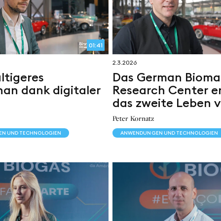
01:41
2.3.2026
tigeres
Das German Bioma
an dank digitaler
Research Center e
das zweite Leben 
biogenem CO₂
Peter Kornatz
N UND TECHNOLOGIEN
ANWENDUNGEN UND TECHNOLOGIEN