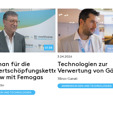
01:38
3.24.2026
an für die
Technologien zur
ertschöpfungskette:
Verwertung von Gä
ew mit Femogas
Mirco Garuti
tto
ANWENDUNGEN UND TECHNOLOGIEN
N UND TECHNOLOGIEN