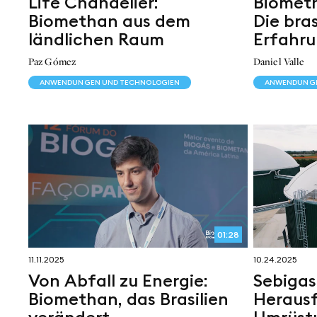
Life Chandelier:
Biometh
Biomethan aus dem
Die bras
ländlichen Raum
Erfahru
Paz Gómez
Daniel Valle
ANWENDUNGEN UND TECHNOLOGIEN
ANWENDUNGE
01:28
11.11.2025
10.24.2025
Von Abfall zu Energie:
Sebigas
Biomethan, das Brasilien
Herausf
verändert
Umrüst