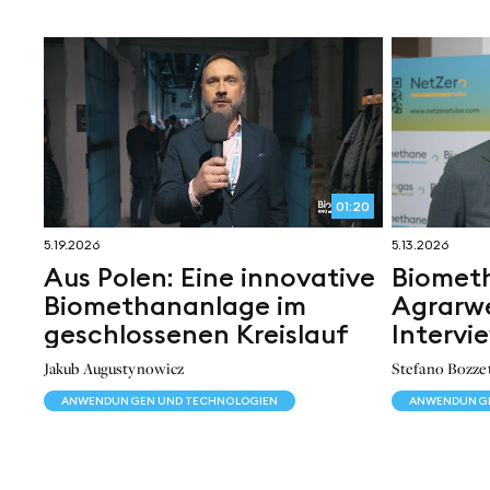
01:20
5.19.2026
5.13.2026
Aus Polen: Eine innovative
Biometh
Biomethananlage im
Agrarw
geschlossenen Kreislauf
Intervi
Jakub Augustynowicz
Stefano Bozze
ANWENDUNGEN UND TECHNOLOGIEN
ANWENDUNGE