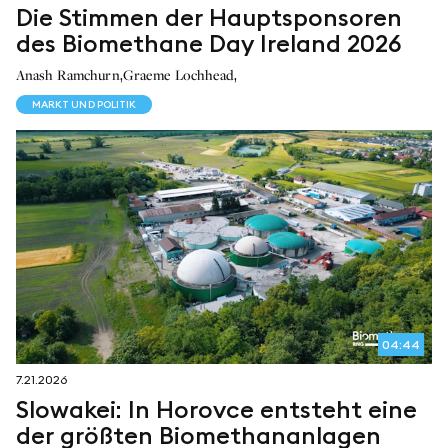
Die Stimmen der Hauptsponsoren
des Biomethane Day Ireland 2026
,
,
Anash Ramchurn
Graeme Lochhead
MARKT UND POLITIK
04:44
7.21.2026
Slowakei: In Horovce entsteht eine
der größten Biomethananlagen