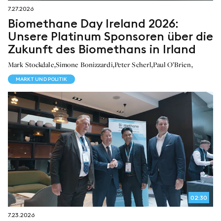
7.27.2026
Biomethane Day Ireland 2026:
Unsere Platinum Sponsoren über die
Zukunft des Biomethans in Irland
,
,
,
,
Mark Stockdale
Simone Bonizzardi
Peter Scherl
Paul O’Brien
MARKT UND POLITIK
02:30
7.23.2026