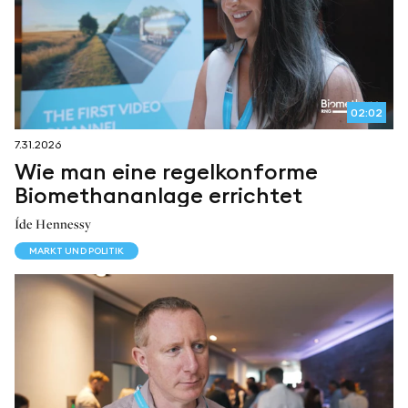
02:02
7.31.2026
Wie man eine regelkonforme
Biomethananlage errichtet
Íde Hennessy
MARKT UND POLITIK