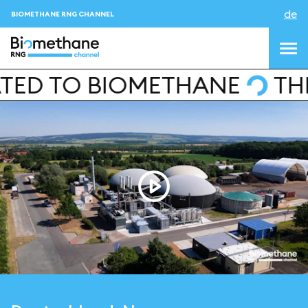
de
BIOMETHANE RNG CHANNEL
TO BIOMETHANE
THE FIR
topics
blog&news
Veranstaltungen
About us
Kontakt
ANMELDEN