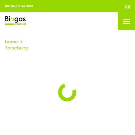
de
BIOGAS CHANNEL
home
forschung
topics
blog & news
Veranstaltungen
About us
kontakt
ANMELDEN