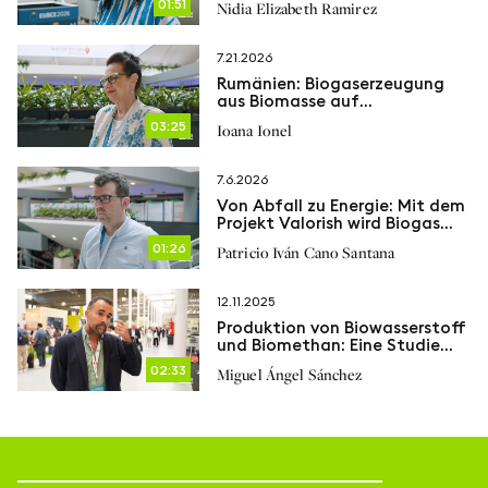
01:51
Nidia Elizabeth Ramirez
7.21.2026
Rumänien: Biogaserzeugung
aus Biomasse auf
Bergbaufolgeflächen
03:25
Ioana Ionel
7.6.2026
Von Abfall zu Energie: Mit dem
Projekt Valorish wird Biogas
zum Motor der
01:26
Patricio Iván Cano Santana
Kreislaufwirtschaft
12.11.2025
Produktion von Biowasserstoff
und Biomethan: Eine Studie
aus Spanien
02:33
Miguel Ángel Sánchez