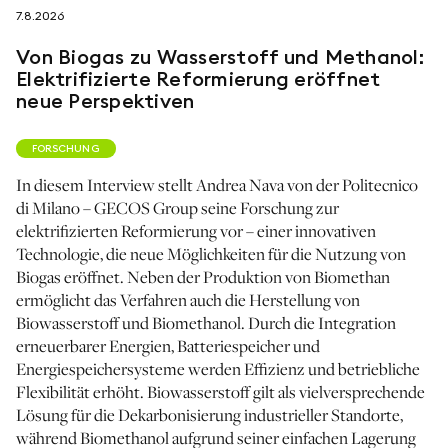
7.8.2026
folgen sie uns auf
Von Biogas zu Wasserstoff und Methanol:
Elektrifizierte Reformierung eröffnet
neue Perspektiven
FORSCHUNG
netzerotube
In diesem Interview stellt Andrea Nava von der Politecnico
di Milano – GECOS Group seine Forschung zur
elektrifizierten Reformierung vor – einer innovativen
Technologie, die neue Möglichkeiten für die Nutzung von
Biogas eröffnet. Neben der Produktion von Biomethan
ermöglicht das Verfahren auch die Herstellung von
Biowasserstoff und Biomethanol. Durch die Integration
erneuerbarer Energien, Batteriespeicher und
Energiespeichersysteme werden Effizienz und betriebliche
Flexibilität erhöht. Biowasserstoff gilt als vielversprechende
Lösung für die Dekarbonisierung industrieller Standorte,
während Biomethanol aufgrund seiner einfachen Lagerung