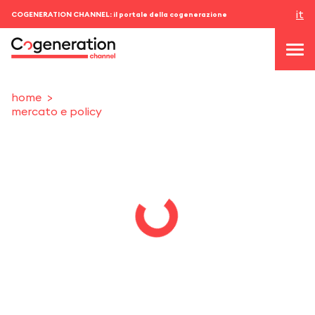
it
COGENERATION CHANNEL: il portale della cogenerazione
home
mercato e policy
topics
news & eventi
eventi
chi siamo
contatti
ACCEDI