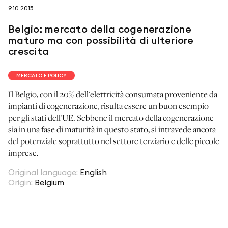
9.10.2015
seguici su
Belgio: mercato della cogenerazione
maturo ma con possibilità di ulteriore
crescita
MERCATO E POLICY
netzerotube
Il Belgio, con il 20% dell'elettricità consumata proveniente da
impianti di cogenerazione, risulta essere un buon esempio
per gli stati dell'UE. Sebbene il mercato della cogenerazione
sia in una fase di maturità in questo stato, si intravede ancora
del potenziale soprattutto nel settore terziario e delle piccole
imprese.
Original language
:
English
Origin
:
Belgium