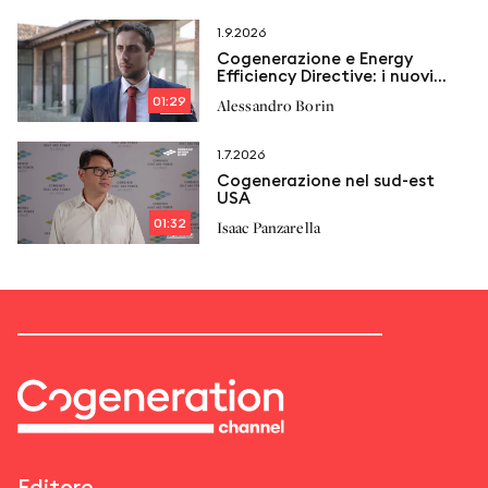
1.9.2026
Cogenerazione e Energy
Efficiency Directive: i nuovi
vincoli e le proposte di
01:29
Alessandro Borin
Italcogen
1.7.2026
Cogenerazione nel sud-est
USA
01:32
Isaac Panzarella
Editore