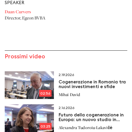
SPEAKER
Daan Curvers
Director
,
Egeon BVBA
Prossimi video
2.19.2026
Cogenerazione in Romania tra
nuovi investimenti e sfide
02:56
Mihai David
2.16.2026
Futuro della cogenerazione in
Europa: un nuovo studio in
arrivo
03:25
Alexandra Tudoroiu-Lakavičė