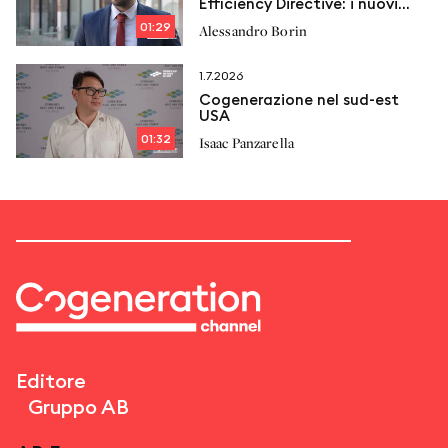
Efficiency Directive: i nuovi
vincoli e le proposte di
01:29
Alessandro Borin
Italcogen
1.7.2026
Cogenerazione nel sud-est
USA
01:32
Isaac Panzarella
Editore
Gruppo AB