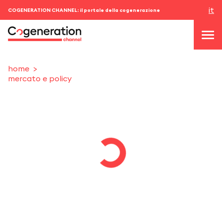
it
COGENERATION CHANNEL: il portale della cogenerazione
home
mercato e policy
topics
news & eventi
eventi
chi siamo
contatti
ACCEDI