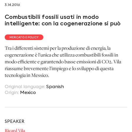
3.14.2016
seguici su
Combustibili fossili usati in modo
intelligente: con la cogenerazione si può
MERCATO E POLICY
Tra i differenti sistemi per la produzione di energia, la
netzerotube
cogenerazione è l'unica che utilizza combustibili fossili in
modo efficiente e garantendo basse emissioni di CO2. Vila
riassume brevemente l'impiego e lo sviluppo di questa
tecnologia in Messico.
Original language
:
Spanish
Origin
:
Mexico
SPEAKER
Ricard Vila