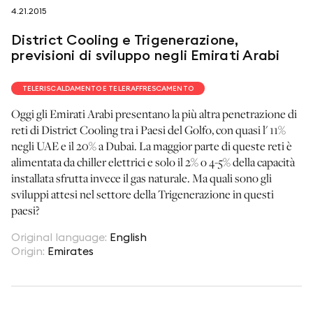
4.21.2015
seguici su
District Cooling e Trigenerazione,
previsioni di sviluppo negli Emirati Arabi
TELERISCALDAMENTO E TELERAFFRESCAMENTO
Oggi gli Emirati Arabi presentano la più altra penetrazione di
netzerotube
reti di District Cooling tra i Paesi del Golfo, con quasi l' 11%
negli UAE e il 20% a Dubai. La maggior parte di queste reti è
alimentata da chiller elettrici e solo il 2% o 4-5% della capacità
installata sfrutta invece il gas naturale. Ma quali sono gli
sviluppi attesi nel settore della Trigenerazione in questi
paesi?
Original language
:
English
Origin
:
Emirates