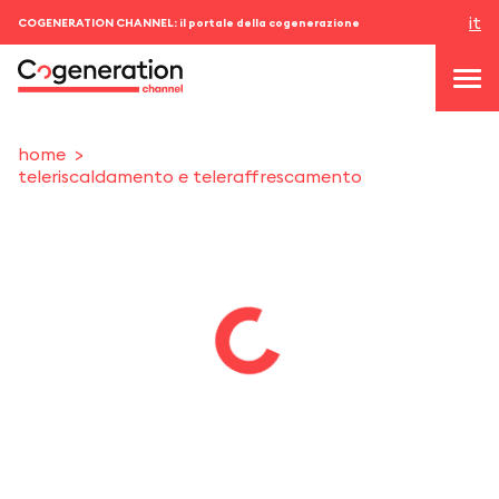
it
COGENERATION CHANNEL: il portale della cogenerazione
home
teleriscaldamento e teleraffrescamento
topics
news & eventi
eventi
chi siamo
contatti
ACCEDI