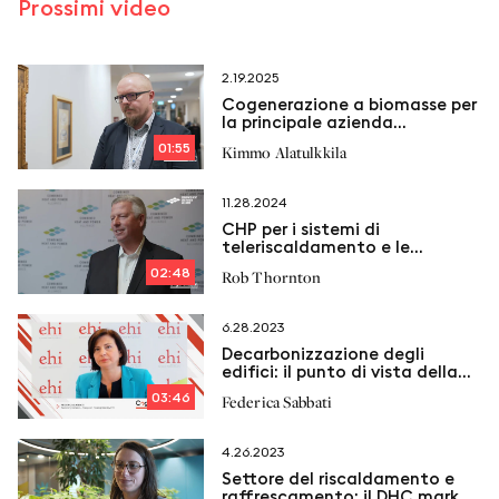
Prossimi video
2.19.2025
Cogenerazione a biomasse per
la principale azienda
energetica finlandese
01:55
Kimmo Alatulkkila
11.28.2024
CHP per i sistemi di
teleriscaldamento e le
microgrid
02:48
Rob Thornton
6.28.2023
Decarbonizzazione degli
edifici: il punto di vista della
European Heating Industry
03:46
Federica Sabbati
4.26.2023
Settore del riscaldamento e
raffrescamento: il DHC market