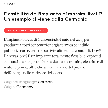
4.4.2017
seguici su
Flessibilità dell’impianto ai massimi livelli?
Un esempio ci viene dalla Germania
TECNOLOGIE E COMPONENTI
L’impianto biogas di Gussenstadt è nato nel 2013 per
netzerotube
produrre a costi contenuti energia termica per edifici
pubblici, scuole, centri sportivi e altri edifici comunali. Dov’è
l’innovazione? È un impianto totalmente flessibile, capace di
adattarsi alla stagionalità della domanda termica, elettrica e di
materie prime, oltre che all’oscillazione del prezzo
dell’energia nelle varie ore del giorno.
Original language
:
German
Origin
:
Germany