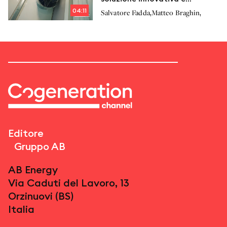
strategica per la
04:11
,
,
Salvatore Fadda
Matteo Braghin
cogenerazione
Editore
Gruppo AB
AB Energy
Via Caduti del Lavoro, 13
Orzinuovi (BS)
Italia