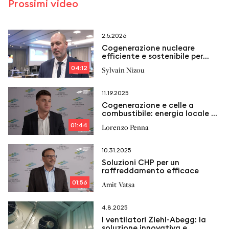
Prossimi video
2.5.2026
Cogenerazione nucleare
efficiente e sostenibile per
l’industria
04:12
Sylvain Nizou
11.19.2025
Cogenerazione e celle a
combustibile: energia locale e
affidabile
01:44
Lorenzo Penna
10.31.2025
Soluzioni CHP per un
raffreddamento efficace
01:56
Amit Vatsa
4.8.2025
I ventilatori Ziehl-Abegg: la
soluzione innovativa e