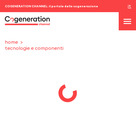
it
COGENERATION CHANNEL: il portale della cogenerazione
home
tecnologie e componenti
topics
news & eventi
eventi
chi siamo
contatti
ACCEDI