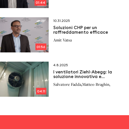
01:44
10.31.2025
Soluzioni CHP per un
raffreddamento efficace
Amit Vatsa
01:56
4.8.2025
I ventilatori Ziehl-Abegg: la
soluzione innovativa e
strategica per la
,
,
Salvatore Fadda
Matteo Braghin
cogenerazione
04:11