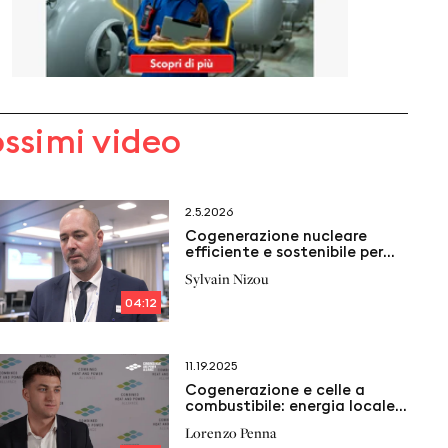
ossimi video
2.5.2026
Cogenerazione nucleare
efficiente e sostenibile per
l’industria
Sylvain Nizou
04:12
11.19.2025
Cogenerazione e celle a
combustibile: energia locale e
affidabile
Lorenzo Penna