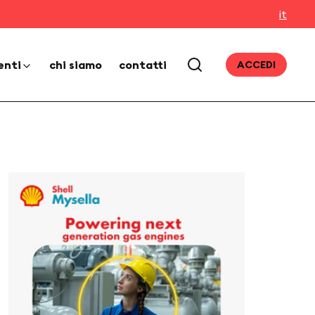
it
enti
chi siamo
contatti
ACCEDI