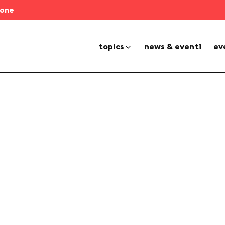
ione
topics
news & eventi
ev