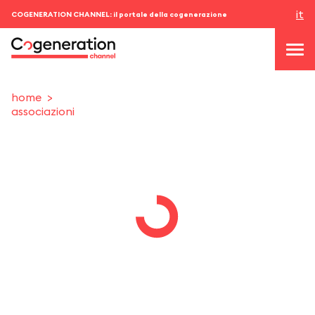
it
COGENERATION CHANNEL: il portale della cogenerazione
home
associazioni
topics
news & eventi
eventi
chi siamo
contatti
ACCEDI