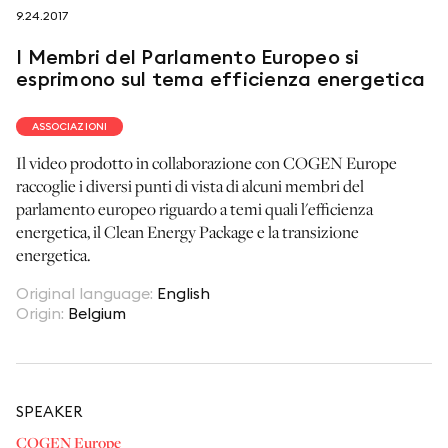
9.24.2017
seguici su
I Membri del Parlamento Europeo si
esprimono sul tema efficienza energetica
ASSOCIAZIONI
Il video prodotto in collaborazione con COGEN Europe
netzerotube
raccoglie i diversi punti di vista di alcuni membri del
parlamento europeo riguardo a temi quali l'efficienza
energetica, il Clean Energy Package e la transizione
energetica.‎
Original language
:
English
Origin
:
Belgium
SPEAKER
COGEN Europe