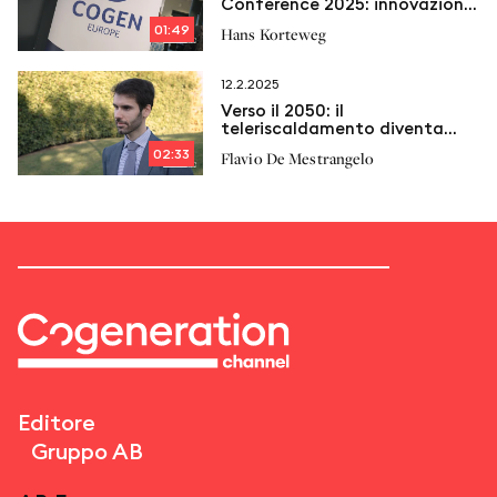
Conference 2025: innovazione,
flessibilità e efficienza per il
01:49
Hans Korteweg
futuro della cogenerazione
europea
12.2.2025
Verso il 2050: il
teleriscaldamento diventa
protagonista
02:33
Flavio De Mestrangelo
Editore
Gruppo AB