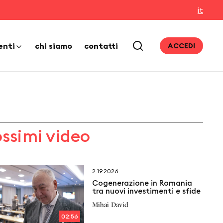
it
enti
chi siamo
contatti
ACCEDI
ossimi video
2.19.2026
Cogenerazione in Romania
tra nuovi investimenti e sfide
Mihai David
02:56