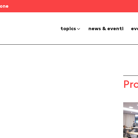
ione
topics
news & eventi
ev
Pr