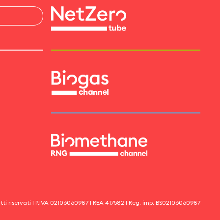
itti riservati | P.IVA
02106060987
| REA
417582
| Reg. imp.
BS02106060987