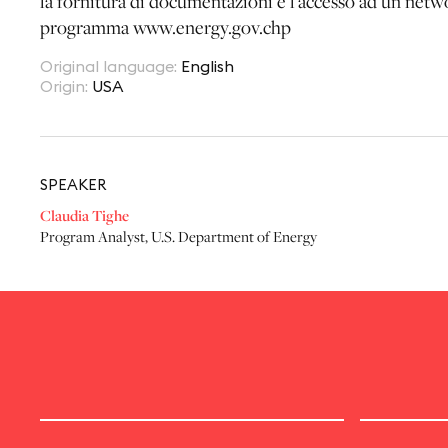
la fornitura di documentazioni e l'accesso ad un netw
programma www.energy.gov.chp
Original language
:
English
Origin
:
USA
SPEAKER
Claudia Tighe
Program Analyst
,
U.S. Department of Energy