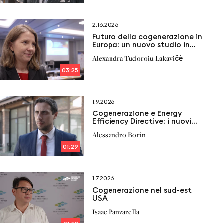
2.16.2026
Futuro della cogenerazione in
Europa: un nuovo studio in
arrivo
Alexandra Tudoroiu-Lakavičė
03:25
1.9.2026
Cogenerazione e Energy
Efficiency Directive: i nuovi
vincoli e le proposte di
Alessandro Borin
Italcogen
01:29
1.7.2026
Cogenerazione nel sud-est
USA
Isaac Panzarella