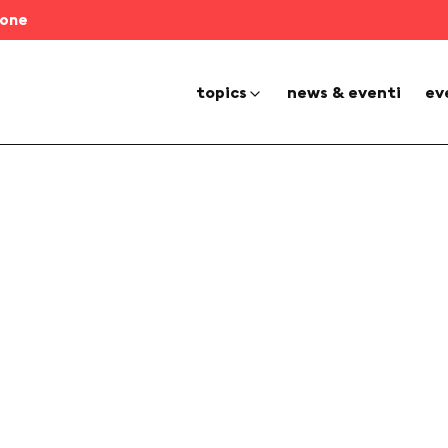
ione
topics
news & eventi
ev