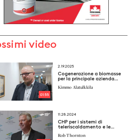
ossimi video
2.19.2025
Cogenerazione a biomasse
per la principale azienda
energetica finlandese
Kimmo Alatulkkila
01:55
11.28.2024
CHP per i sistemi di
teleriscaldamento e le
microgrid
Rob Thornton