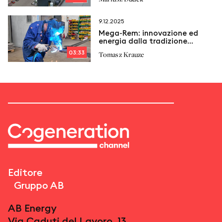
9.12.2025
Mega‑Rem: innovazione ed
energia dalla tradizione
industriale
03:33
Tomasz Krauze
Editore
Gruppo AB
AB Energy
Via Caduti del Lavoro, 13