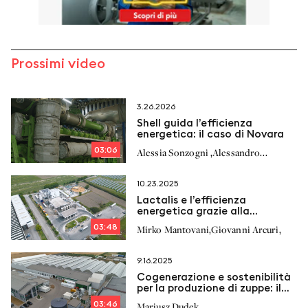
Prossimi video
3.26.2026
Shell guida l’efficienza
energetica: il caso di Novara
03:06
,
Alessia Sonzogni
Alessandro
,
,
Richelmi
Stefano Milan
10.23.2025
Lactalis e l’efficienza
energetica grazie alla
cogenerazione
03:48
,
,
Mirko Mantovani
Giovanni Arcuri
9.16.2025
Cogenerazione e sostenibilità
per la produzione di zuppe: il
modello Nowalijka
03:46
Mariusz Dudek