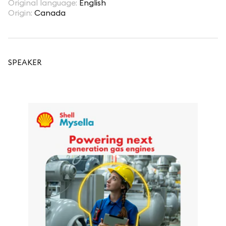
Original language
:
English
Origin
:
Canada
SPEAKER