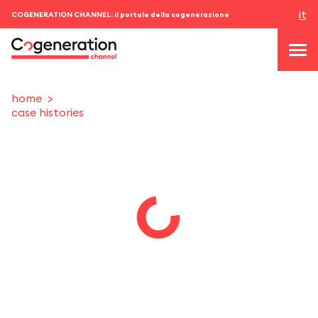
it
COGENERATION CHANNEL: il portale della cogenerazione
home
case histories
topics
news & eventi
eventi
chi siamo
contatti
ACCEDI