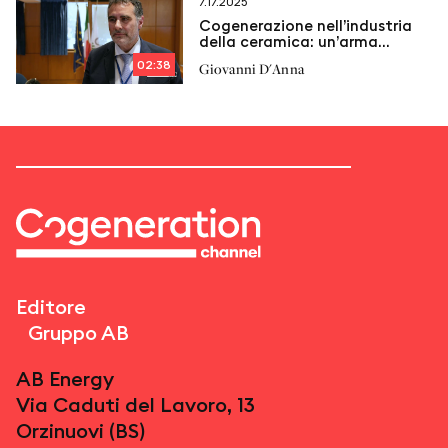
7.17.2025
Cogenerazione nell’industria
della ceramica: un’arma
vincente ma penalizzata
02:38
Giovanni D'Anna
Editore
Gruppo AB
AB Energy
Via Caduti del Lavoro, 13
Orzinuovi (BS)