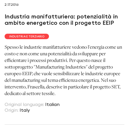
2.17.2016
seguici su
Industria manifatturiera: potenzialità in
ambito energetico con il progetto EEIP
INDUSTRIA E TERZIARIO
Spesso le industrie manifatturiere vedono l'energia come un
netzerotube
costo e non come una potenzialità da sviluppare per
efficientare i processi produttivi. Per questo nasce il
sottoprogetto "Manufacturing Industries" del progetto
europeo EEIP, che vuole sensibilizzare le industrie europee
del manufacturing sul tema efficienza energetica. Nel suo
intervento, Frascella, descrive in particolare il progetto SET,
dedicato al settore tessile.
Original language
:
Italian
Origin
:
Italy