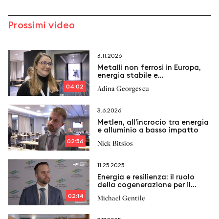
Prossimi video
3.11.2026
Metalli non ferrosi in Europa,
energia stabile e
cogenerazione come chiave
04:02
Adina Georgescu
3.6.2026
Metlen, all’incrocio tra energia
e alluminio a basso impatto
02:56
Nick Bitsios
11.25.2025
Energia e resilienza: il ruolo
della cogenerazione per il
gruppo sanitario Northwell
02:14
Michael Gentile
Health