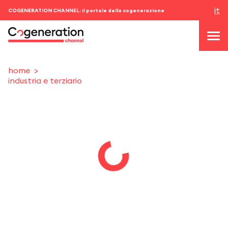
it
COGENERATION CHANNEL: il portale della cogenerazione
home
industria e terziario
topics
news & eventi
eventi
chi siamo
contatti
ACCEDI