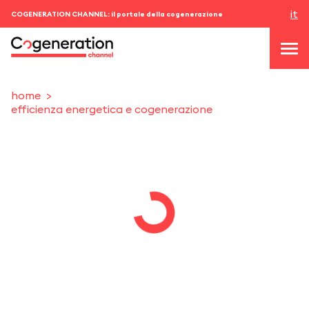
it
COGENERATION CHANNEL: il portale della cogenerazione
home
efficienza energetica e cogenerazione
topics
news & eventi
eventi
chi siamo
contatti
ACCEDI