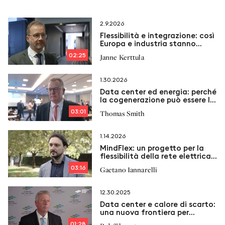
2.9.2026
Flessibilità e integrazione: così
Europa e industria stanno
trasformando il sistema
02:25
Janne Kerttula
energetico
1.30.2026
Data center ed energia: perché
la cogenerazione può essere la
chiave del futuro
03:01
Thomas Smith
1.14.2026
MindFlex: un progetto per la
flessibilità della rete elettrica
di Milano
03:16
Gaetano Iannarelli
12.30.2025
Data center e calore di scarto:
una nuova frontiera per
l’energia distribuita
01:28