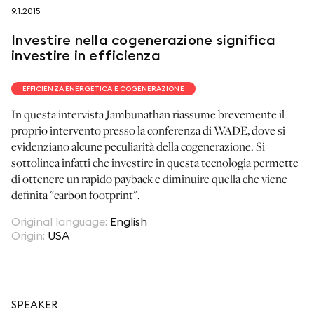
9.1.2015
seguici su
Investire nella cogenerazione significa
investire in efficienza
EFFICIENZA ENERGETICA E COGENERAZIONE
In questa intervista Jambunathan riassume brevemente il
netzerotube
proprio intervento presso la conferenza di WADE, dove si
evidenziano alcune peculiarità della cogenerazione. Si
sottolinea infatti che investire in questa tecnologia permette
di ottenere un rapido payback e diminuire quella che viene
definita "carbon footprint".
Original language
:
English
Origin
:
USA
SPEAKER