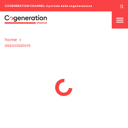
it
COGENERATION CHANNEL: il portale della cogenerazione
home
associazioni
topics
news & eventi
eventi
chi siamo
contatti
ACCEDI