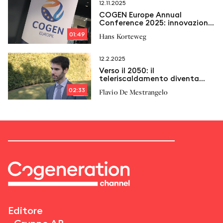
12.11.2025
COGEN Europe Annual
Conference 2025: innovazione,
flessibilità e efficienza per il
01:49
Hans Korteweg
futuro della cogenerazione
europea
12.2.2025
Verso il 2050: il
teleriscaldamento diventa
protagonista
02:33
Flavio De Mestrangelo
Editore