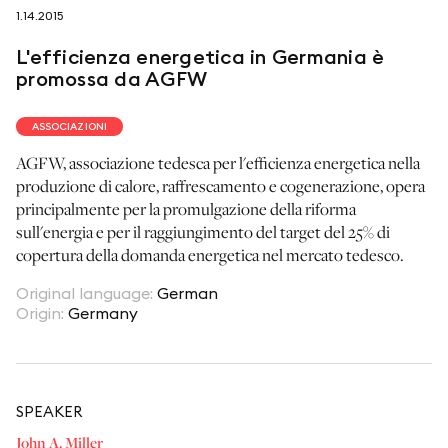
1.14.2015
seguici su
L'efficienza energetica in Germania è
promossa da AGFW
ASSOCIAZIONI
AGFW, associazione tedesca per l'efficienza energetica nella
netzerotube
produzione di calore, raffrescamento e cogenerazione, opera
principalmente per la promulgazione della riforma
sull'energia e per il raggiungimento del target del 25% di
copertura della domanda energetica nel mercato tedesco.
Original language
:
German
Origin
:
Germany
SPEAKER
John A. Miller