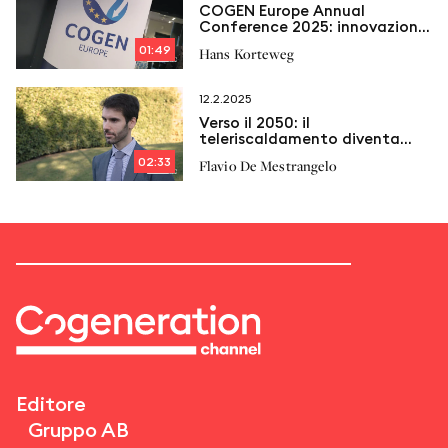
COGEN Europe Annual
Conference 2025: innovazione,
flessibilità e efficienza per il
01:49
Hans Korteweg
futuro della cogenerazione
europea
12.2.2025
Verso il 2050: il
teleriscaldamento diventa
protagonista
02:33
Flavio De Mestrangelo
Editore
Gruppo AB