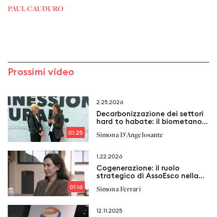
PAUL CAUDURO
Prossimi video
2.25.2026
Decarbonizzazione dei settori
hard to habate: il biometano
come soluzione
01:25
Simona D'Angelosante
1.22.2026
Cogenerazione: il ruolo
strategico di AssoEsco nella
transizione energetica
01:16
Simona Ferrari
12.11.2025