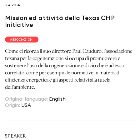
3.4.2014
seguici su
Mission ed attività della Texas CHP
Initiative
ASSOCIAZIONI
Come ci ricorda il suo direttore Paul Cauduro, l'associazione
netzerotube
texana per la cogenerazione si occupa di promuovere e
sostenere l'uso della cogenerazione e di ciò che è ad essa
correlato, come per esempio le normative in materia di
efficienza energetica e gli aspetti relativi alla tutela
dell'ambiente.
Original language
:
English
Origin
:
USA
SPEAKER