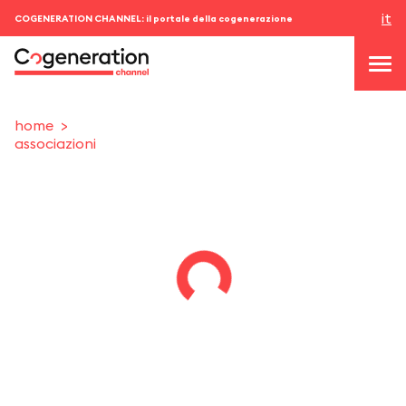
it
COGENERATION CHANNEL: il portale della cogenerazione
home
associazioni
topics
news & eventi
eventi
chi siamo
contatti
ACCEDI