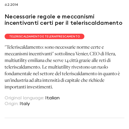
6.2.2014
seguici su
Necessarie regole e meccanismi
incentivanti certi per il teleriscaldamento
TELERISCALDAMENTO E TELERAFFRESCAMENTO
"Teleriscaldamento: sono necessarie norme certe e
netzerotube
meccanismi incentivanti" sottolinea Venier, CEO di Hera,
multiutility emiliana che serve 14 città grazie alle reti di
teleriscaldamento. Le multiutility rivestono un ruolo
fondamentale nel settore del teleriscaldamento in quanto è
un'industria ad alta intensità di capitale che richiede
importanti investimenti.
Original language
:
Italian
Origin
:
Italy