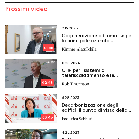
Prossimi video
2.19.2025
Cogenerazione a biomasse per
la principale azienda
energetica finlandese
01:55
Kimmo Alatulkkila
11.28.2024
CHP per i sistemi di
teleriscaldamento e le
microgrid
02:48
Rob Thornton
6.28.2023
Decarbonizzazione degli
edifici: il punto di vista della
European Heating Industry
03:46
Federica Sabbati
4.26.2023