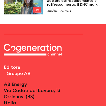
Settore del riscaldamento e
raffrescamento: il DHC market
outlook 2022
03:51
Aurélie Beauvais
Editore
Gruppo AB
AB Energy
Via Caduti del Lavoro, 13
Orzinuovi (BS)
Italia