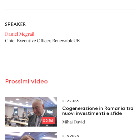
SPEAKER
Daniel Mcgrail
Chief Executive Officer
,
RenewableUK
Prossimi video
2.19.2026
Cogenerazione in Romania tra
nuovi investimenti e sfide
02:56
Mihai David
2.16.2026