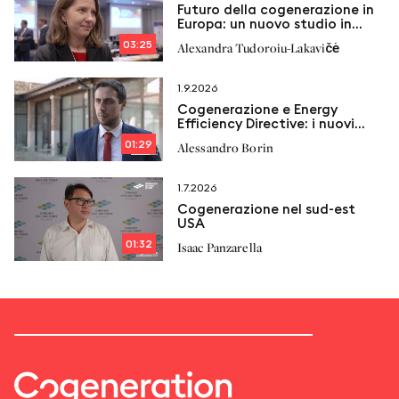
Futuro della cogenerazione in
Europa: un nuovo studio in
arrivo
03:25
Alexandra Tudoroiu-Lakavičė
1.9.2026
Cogenerazione e Energy
Efficiency Directive: i nuovi
vincoli e le proposte di
01:29
Alessandro Borin
Italcogen
1.7.2026
Cogenerazione nel sud-est
USA
01:32
Isaac Panzarella