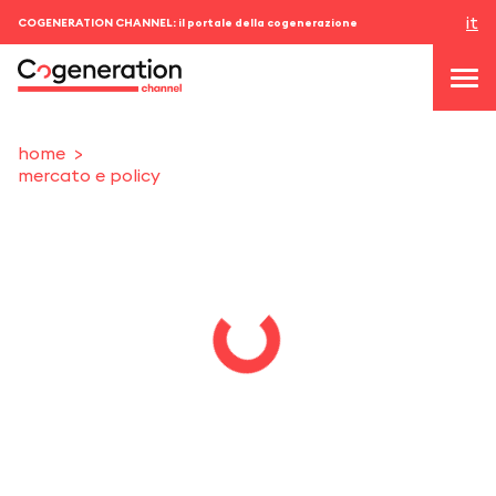
it
COGENERATION CHANNEL: il portale della cogenerazione
home
mercato e policy
topics
news & eventi
eventi
chi siamo
contatti
ACCEDI