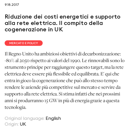
9.18.2017
seguici su
Riduzione dei costi energetici e supporto
alla rete elettrica. Il compito della
cogenerazione in UK
MERCATO E POLICY
netzerotube
Il Regno Unito ha ambiziosi obiettivi di decarbonizzazione:
-80% al 2050 rispetto ai valori del 1990. Le rinnovabili sono lo
strumento principe per raggiungere questo target, ma la rete
elettrica deve essere più flessibile ed equilibrata. E' qui che
entra in gioco la cogenerazione che può allo stesso tempo
rendere le aziende più competitive sul mercato e servire da
supporto alla rete elettrica. Si stima infatti che nei prossimi
anni si produrranno 15 GW in più di energia grazie a questa
tecnologia.
Original language
:
English
Origin
:
UK