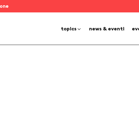
ione
topics
news & eventi
ev