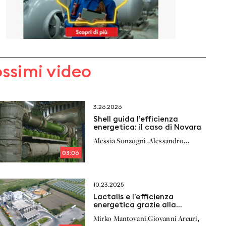
ossimi video
3.26.2026
Shell guida l’efficienza
energetica: il caso di Novara
,
Alessia Sonzogni
Alessandro
,
,
Richelmi
Stefano Milan
03:06
10.23.2025
Lactalis e l’efficienza
energetica grazie alla
cogenerazione
,
,
Mirko Mantovani
Giovanni Arcuri