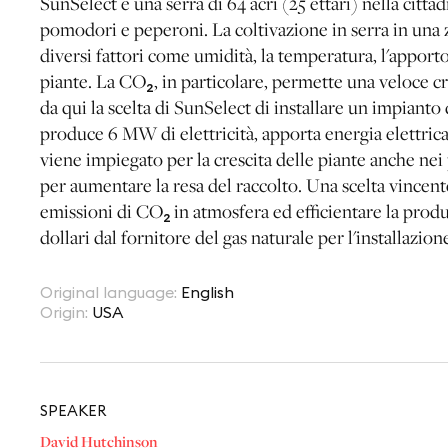
SunSelect è una serra di 64 acri (25 ettari) nella citt
pomodori e peperoni. La coltivazione in serra in una
diversi fattori come umidità, la temperatura, l'apporto
piante. La CO₂, in particolare, permette una veloce cr
da qui la scelta di SunSelect di installare un impianto
produce 6 MW di elettricità, apporta energia elettrica 
viene impiegato per la crescita delle piante anche ne
per aumentare la resa del raccolto. Una scelta vincent
emissioni di CO₂ in atmosfera ed efficientare la prod
dollari dal fornitore del gas naturale per l'installazion
Original language
:
English
Origin
:
USA
SPEAKER
David Hutchinson