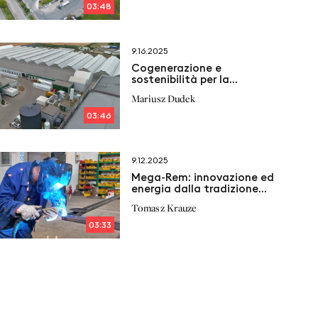
03:48
9.16.2025
Cogenerazione e
sostenibilità per la
produzione di zuppe: il
Mariusz Dudek
modello Nowalijka
03:46
9.12.2025
Mega‑Rem: innovazione ed
energia dalla tradizione
industriale
Tomasz Krauze
03:33