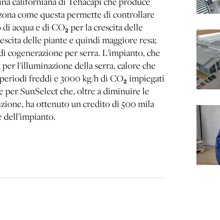
adina californiana di Tehacapi che produce
 zona come questa permette di controllare
 di acqua e di CO₂ per la crescita delle
escita delle piante e quindi maggiore resa;
 di cogenerazione per serra. L'impianto, che
per l'illuminazione della serra, calore che
i periodi freddi e 3000 kg/h di CO₂ impiegati
e per SunSelect che, oltre a diminuire le
uzione, ha ottenuto un credito di 500 mila
e dell'impianto.