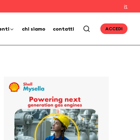
it
enti
chi siamo
contatti
ACCEDI