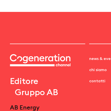
news & eve
chi siamo
Editore
contatti
Gruppo AB
AB Energy