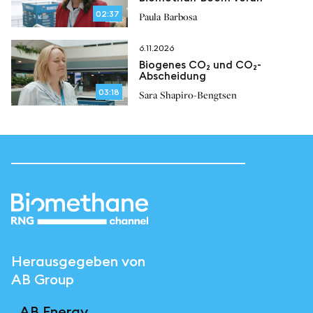
02:37
Paula Barbosa
6.11.2026
Biogenes CO₂ und CO₂-
Abscheidung
03:18
Sara Shapiro-Bengtsen
Herausgegeben von
AB Group
AB Energy