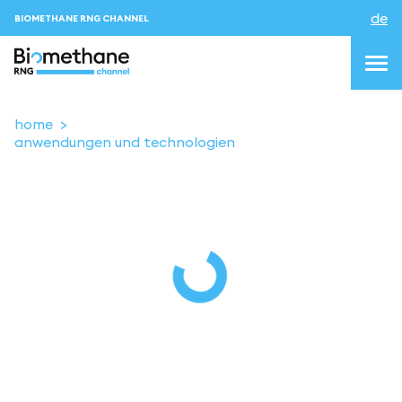
de
BIOMETHANE RNG CHANNEL
home
anwendungen und technologien
topics
blog&news
Veranstaltungen
About us
Kontakt
ANMELDEN