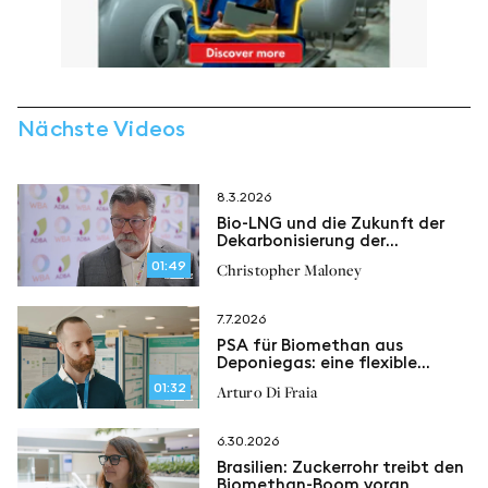
Nächste Videos
8.3.2026
Bio-LNG und die Zukunft der
Dekarbonisierung der
Schifffahrt
01:49
Christopher Maloney
7.7.2026
PSA für Biomethan aus
Deponiegas: eine flexible
Lösung zur
01:32
Arturo Di Fraia
Methanrückgewinnung
6.30.2026
Brasilien: Zuckerrohr treibt den
Biomethan-Boom voran