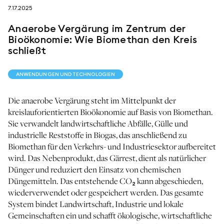
7.17.2025
folgen sie uns auf
Anaerobe Vergärung im Zentrum der
Bioökonomie: Wie Biomethan den Kreis
schließt
ANWENDUNGEN UND TECHNOLOGIEN
netzerotube
Die anaerobe Vergärung steht im Mittelpunkt der
kreislauforientierten Bioökonomie auf Basis von Biomethan.
Sie verwandelt landwirtschaftliche Abfälle, Gülle und
industrielle Reststoffe in Biogas, das anschließend zu
Biomethan für den Verkehrs- und Industriesektor aufbereitet
wird. Das Nebenprodukt, das Gärrest, dient als natürlicher
Dünger und reduziert den Einsatz von chemischen
Düngemitteln. Das entstehende CO₂ kann abgeschieden,
wiederverwendet oder gespeichert werden. Das gesamte
System bindet Landwirtschaft, Industrie und lokale
Gemeinschaften ein und schafft ökologische, wirtschaftliche