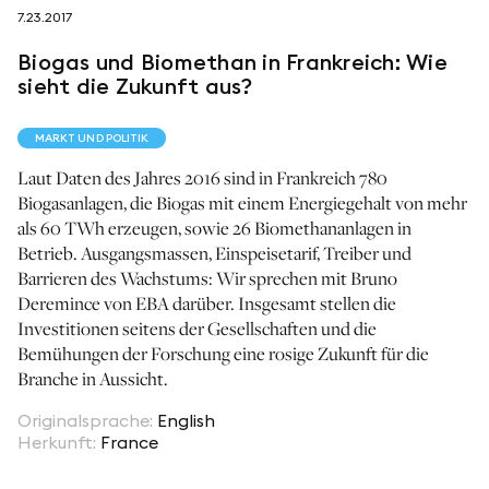
7.23.2017
folgen sie uns auf
Biogas und Biomethan in Frankreich: Wie
sieht die Zukunft aus?
MARKT UND POLITIK
Laut Daten des Jahres 2016 sind in Frankreich 780
netzerotube
Biogasanlagen, die Biogas mit einem Energiegehalt von mehr
als 60 TWh erzeugen, sowie 26 Biomethananlagen in
Betrieb. Ausgangsmassen, Einspeisetarif, Treiber und
Barrieren des Wachstums: Wir sprechen mit Bruno
Deremince von EBA darüber. Insgesamt stellen die
Investitionen seitens der Gesellschaften und die
Bemühungen der Forschung eine rosige Zukunft für die
Branche in Aussicht.
Originalsprache
:
English
Herkunft
:
France