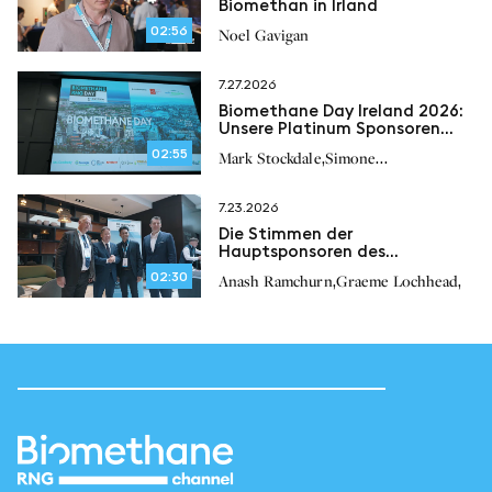
Biomethan in Irland
02:56
Noel Gavigan
7.27.2026
Biomethane Day Ireland 2026:
Unsere Platinum Sponsoren
über die Zukunft des
02:55
,
Mark Stockdale
Simone
Biomethans in Irland
,
,
,
Bonizzardi
Peter Scherl
Paul O’Brien
7.23.2026
Die Stimmen der
Hauptsponsoren des
Biomethane Day Ireland 2026
02:30
,
,
Anash Ramchurn
Graeme Lochhead