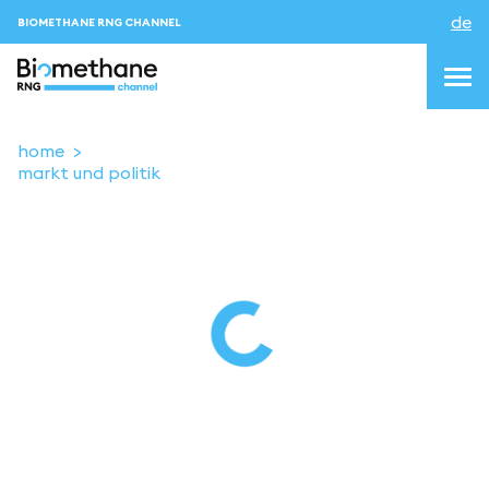
de
BIOMETHANE RNG CHANNEL
home
markt und politik
topics
blog&news
Veranstaltungen
About us
Kontakt
ANMELDEN