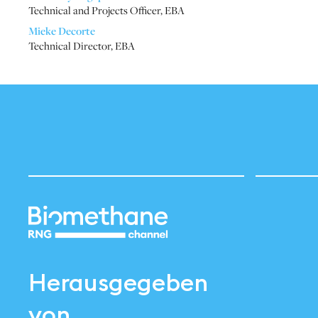
Technical and Projects Officer
,
EBA
Mieke Decorte
Technical Director
,
EBA
Herausgegeben
von