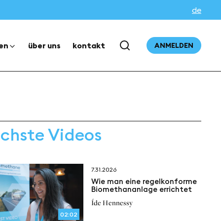
de
en
über uns
kontakt
ANMELDEN
chste Videos
7.31.2026
Wie man eine regelkonforme
Biomethananlage errichtet
Íde Hennessy
02:02