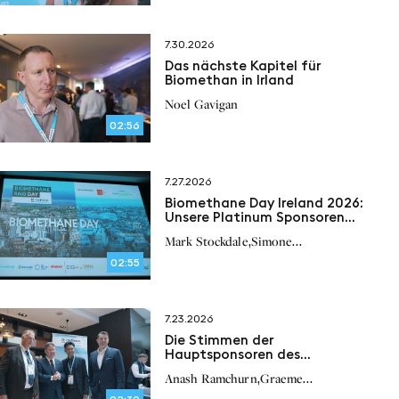
7.30.2026
Das nächste Kapitel für
Biomethan in Irland
Noel Gavigan
02:56
7.27.2026
Biomethane Day Ireland 2026:
Unsere Platinum Sponsoren
über die Zukunft des
,
Mark Stockdale
Simone
Biomethans in Irland
,
,
Bonizzardi
Peter Scherl
Paul
02:55
,
O’Brien
7.23.2026
Die Stimmen der
Hauptsponsoren des
Biomethane Day Ireland 2026
,
Anash Ramchurn
Graeme
,
Lochhead