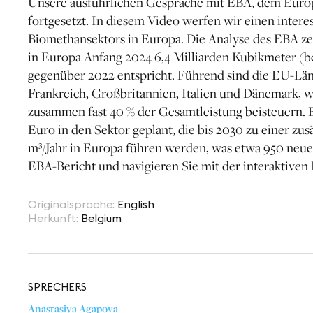
Unsere ausführlichen Gespräche mit EBA, dem Euro
fortgesetzt. In diesem Video werfen wir einen interes
Biomethansektors in Europa. Die Analyse des EBA zeig
in Europa Anfang 2024 6,4 Milliarden Kubikmeter (b
gegenüber 2022 entspricht. Führend sind die EU-Län
Frankreich, Großbritannien, Italien und Dänemark, 
zusammen fast 40 % der Gesamtleistung beisteuern. E
Euro in den Sektor geplant, die bis 2030 zu einer zu
m³/Jahr in Europa führen werden, was etwa 950 neue
EBA-Bericht und navigieren Sie mit der interaktiven K
Originalsprache
:
English
Herkunft
:
Belgium
SPRECHER
S
Anastasiya Agapova