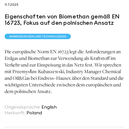
11.7.2023
folgen sie uns auf
Eigenschaften von Biomethan gemäß EN
16723, Fokus auf den polnischen Ansatz
ANWENDUNGEN UND TECHNOLOGIEN
Die europäische Norm EN 16723 legt die Anforderungen an
netzerotube
Erdgas und Biomethan zur Verwendung als Kraftstoff im
Verkehr und zur Einspeisung in das Netz fest. Wir sprechen
mit Przemysław Kubaszewski, Industry Manager Chemical
and Oil&Gas bei Endress+Hauser, über den Standard und die
wichtigsten Unterschiede zwischen dem europäischen und
dem polnischen Ansatz.
Originalsprache
:
English
Herkunft
:
Poland