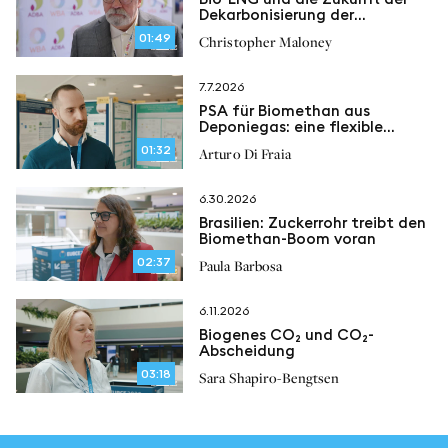
Dekarbonisierung der
Schifffahrt
01:49
Christopher Maloney
7.7.2026
PSA für Biomethan aus
Deponiegas: eine flexible
Lösung zur
01:32
Arturo Di Fraia
Methanrückgewinnung
6.30.2026
Brasilien: Zuckerrohr treibt den
Biomethan-Boom voran
02:37
Paula Barbosa
6.11.2026
Biogenes CO₂ und CO₂-
Abscheidung
03:18
Sara Shapiro-Bengtsen