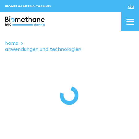
de
BIOMETHANE RNG CHANNEL
home
anwendungen und technologien
topics
blog&news
Veranstaltungen
About us
Kontakt
ANMELDEN