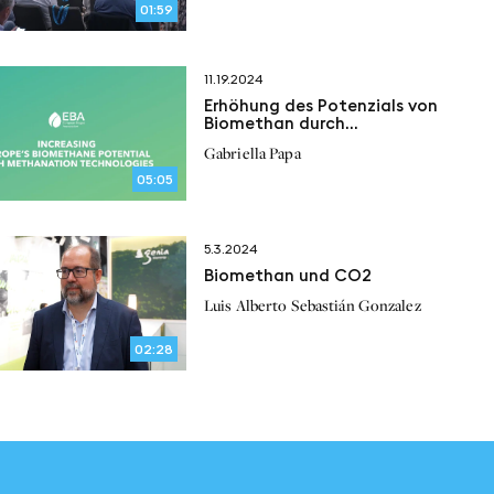
01:59
11.19.2024
Erhöhung des Potenzials von
Biomethan durch
Methanisierungstechnologien
Gabriella Papa
05:05
5.3.2024
Biomethan und CO2
Luis Alberto Sebastián Gonzalez
02:28