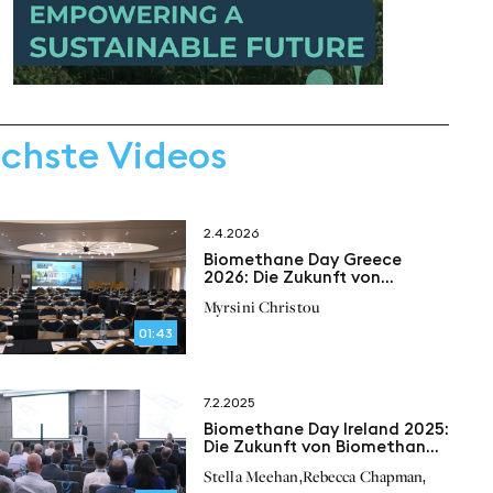
chste Videos
2.4.2026
Biomethane Day Greece
2026: Die Zukunft von
Biomethan führt auch über
Myrsini Christou
Griechenland
01:43
7.2.2025
Biomethane Day Ireland 2025:
Die Zukunft von Biomethan
beginnt jetzt
,
,
Stella Meehan
Rebecca Chapman