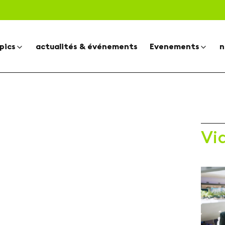
pics
actualités & événements
Evenements
n
Vi