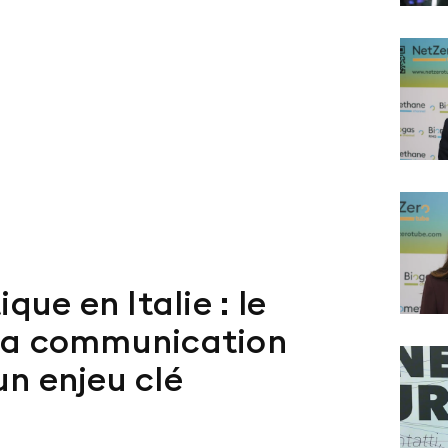
que en Italie : le
 la communication
 un enjeu clé