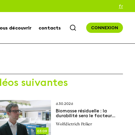
fr
ous découvrir
contacts
CONNEXION
déos suivantes
6.30.2026
Biomasse résiduelle : la
durabilité sera le facteur
décisif
Wolfdietrich Peiker
03:09