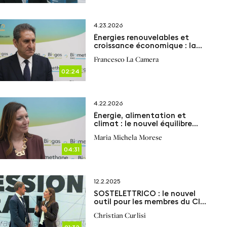
4.23.2026
Énergies renouvelables et
croissance économique : la
clé d’un avenir résilient
Francesco La Camera
02:24
4.22.2026
Énergie, alimentation et
climat : le nouvel équilibre
passe par le biogaz
Maria Michela Morese
04:31
12.2.2025
SOSTELETTRICO : le nouvel
outil pour les membres du CIB
afin de calculer la durabilité
Christian Curlisi
de votre installation de
biogaz