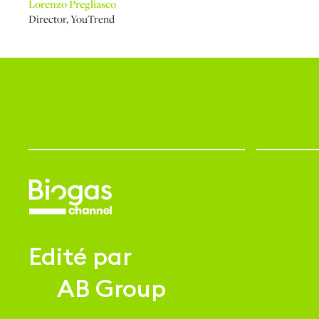
Lorenzo Pregliasco
Director
,
YouTrend
Edité par
AB Group