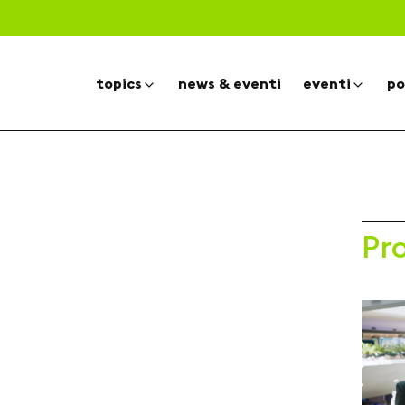
topics
news & eventi
eventi
po
Pr