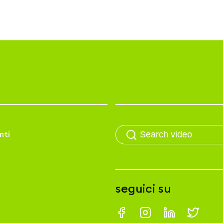
nti
seguici su