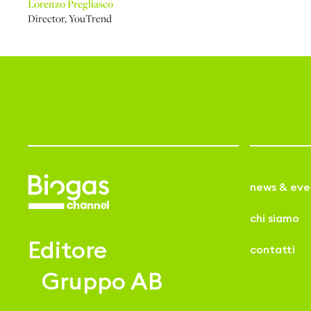
Lorenzo Pregliasco
Director
,
YouTrend
news & eve
chi siamo
Editore
contatti
Gruppo AB