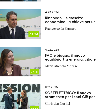
4.23.2026
Rinnovabili e crescita
economica: la chiave per un
futuro resiliente
Francesco La Camera
02:24
4.22.2026
FAO e biogas: il nuovo
equilibrio tra energia, cibo e
clima
Maria Michela Morese
04:31
12.2.2025
SOSTELETTRICO: il nuovo
strumento per i soci CIB per
calcolare la sostenibilità del
Christian Curlisi
tuo impianto biogas