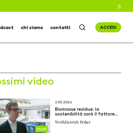
it
dcast
chi siamo
contatti
ACCEDI
ossimi video
6.30.2026
Biomasse residue: la
sostenibilità sarà il fattore
decisivo
Wolfdietrich Peiker
03:09