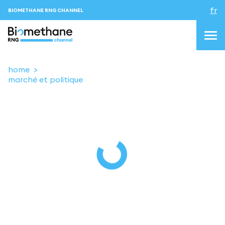
fr
BIOMETHANE RNG CHANNEL
home
marché et politique
topics
blog&news
Evenements
About us
Contacts
CONNEXION