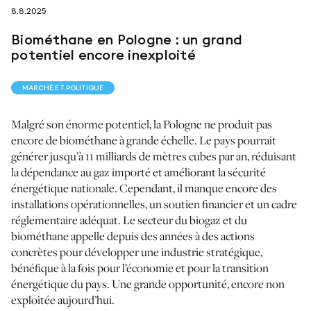
8.8.2025
suivez-nous sur
Biométhane en Pologne : un grand
potentiel encore inexploité
MARCHÉ ET POLITIQUE
Malgré son énorme potentiel, la Pologne ne produit pas
netzerotube
encore de biométhane à grande échelle. Le pays pourrait
générer jusqu’à 11 milliards de mètres cubes par an, réduisant
la dépendance au gaz importé et améliorant la sécurité
énergétique nationale. Cependant, il manque encore des
installations opérationnelles, un soutien financier et un cadre
réglementaire adéquat. Le secteur du biogaz et du
biométhane appelle depuis des années à des actions
concrètes pour développer une industrie stratégique,
bénéfique à la fois pour l’économie et pour la transition
énergétique du pays. Une grande opportunité, encore non
exploitée aujourd’hui.