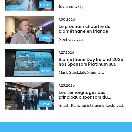
réglementations
02:02
Íde Hennessy
7.30.2026
Le prochain chapitre du
biométhane en Irlande
02:56
Noel Gavigan
7.27.2026
Biomethane Day Ireland 2026 :
nos Sponsors Platinum sur
l’avenir du biométhane en
02:55
,
Mark Stockdale
Simone
Irlande
,
,
,
Bonizzardi
Peter Scherl
Paul O’Brien
7.23.2026
Les témoignages des
principaux sponsors du
Biomethane Day Ireland 2026
02:30
,
,
Anash Ramchurn
Graeme Lochhead