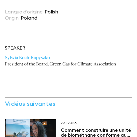
Langue d'origine
:
Polish
Origin
:
Poland
SPEAKER
Sylwia Koch-Kopyszko
President of the Board
,
Green Gas for Climate Association
Vidéos suivantes
7.31.2026
Comment construire une unité
de biométhane conforme aux