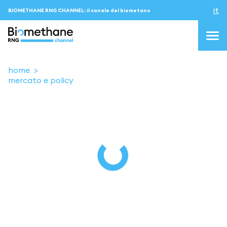
it
BIOMETHANE RNG CHANNEL: il canale del biometano
home
mercato e policy
topics
blog & news
eventi
Podcast
About us
Contatti
ACCEDI