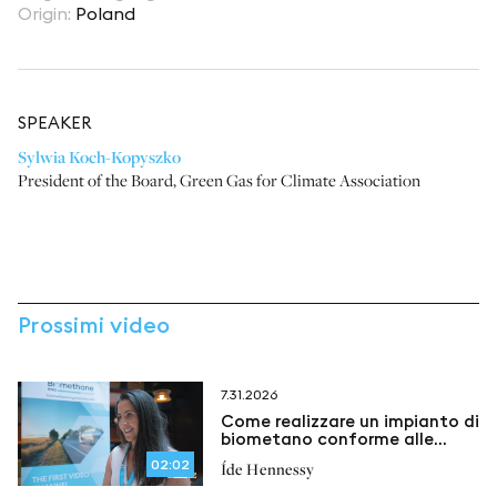
Origin
:
Poland
SPEAKER
Sylwia Koch-Kopyszko
President of the Board
,
Green Gas for Climate Association
Prossimi video
7.31.2026
Come realizzare un impianto di
biometano conforme alle
normative
02:02
Íde Hennessy