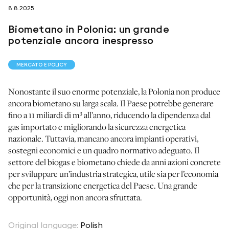
8.8.2025
Biometano in Polonia: un grande
seguici su
potenziale ancora inespresso
MERCATO E POLICY
Nonostante il suo enorme potenziale, la Polonia non produce
ancora biometano su larga scala. Il Paese potrebbe generare
netzerotube
fino a 11 miliardi di m³ all’anno, riducendo la dipendenza dal
gas importato e migliorando la sicurezza energetica
nazionale. Tuttavia, mancano ancora impianti operativi,
sostegni economici e un quadro normativo adeguato. Il
settore del biogas e biometano chiede da anni azioni concrete
per sviluppare un’industria strategica, utile sia per l’economia
che per la transizione energetica del Paese. Una grande
opportunità, oggi non ancora sfruttata.
Original language
:
Polish