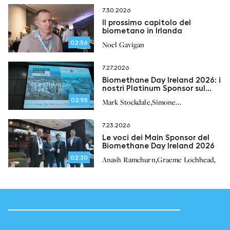
7.30.2026
Il prossimo capitolo del
biometano in Irlanda
02:56
Noel Gavigan
7.27.2026
Biomethane Day Ireland 2026: i
nostri Platinum Sponsor sul
futuro del biometano in
02:55
,
Mark Stockdale
Simone
Irlanda
,
,
,
Bonizzardi
Peter Scherl
Paul O’Brien
7.23.2026
Le voci dei Main Sponsor del
Biomethane Day Ireland 2026
02:30
,
,
Anash Ramchurn
Graeme Lochhead