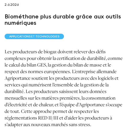
2.6.2026
suivez-nous sur
Biométhane plus durable grâce aux outils
numériques
APPLICATIONS ET TECHNOLOGIES
Les producteurs de biogaz doivent relever des défis
netzerotube
complexes pour obtenir la certification de durabilité, comme
le calcul du bilan GES, la gestion du bilan de masse et le
respect des normes européennes. L’entreprise allemande
Agriportance soutient les producteurs avec des logiciels et
services qui numérisent l’ensemble de la gestion de la
durabilité. Les producteurs saisissent leurs données
mensuelles sur les matières premières, la consommation
d’électricité et de chaleur, et l’équipe d’Agriportance s’occupe
de tout. Cette approche permet de respecter les
réglementations RED II/III et d’aider les producteurs à
s’adapter aux nouveaux marchés sans stress.