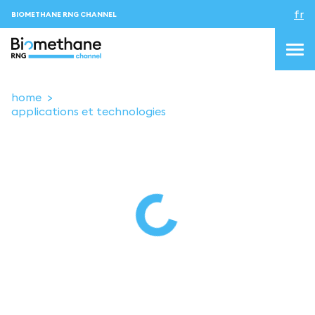
fr
BIOMETHANE RNG CHANNEL
home
applications et technologies
topics
blog&news
Evenements
About us
Contacts
CONNEXION