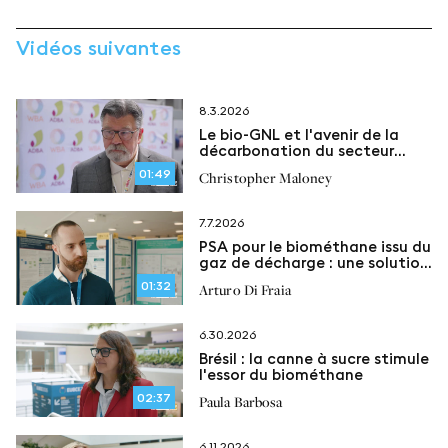
Vidéos suivantes
8.3.2026
Le bio-GNL et l'avenir de la
décarbonation du secteur
maritime
01:49
Christopher Maloney
7.7.2026
PSA pour le biométhane issu du
gaz de décharge : une solution
flexible pour la récupération du
01:32
Arturo Di Fraia
méthane
6.30.2026
Brésil : la canne à sucre stimule
l'essor du biométhane
02:37
Paula Barbosa
6.11.2026