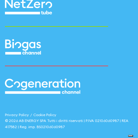
Privacy Policy
/
Cookie Policy
©
2026
AB ENERGY SPA
Tutti i diritti riservati | P.IVA
02106060987
| REA
417582
| Reg. imp.
BS02106060987