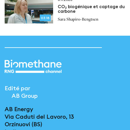
CO₂ biogénique et captage du
carbone
03:18
Sara Shapiro-Bengtsen
Edité par
AB Group
AB Energy
Via Caduti del Lavoro, 13
Orzinuovi (BS)