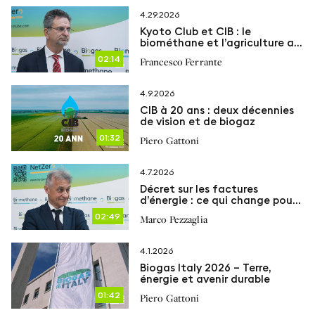
4.29.2026
Kyoto Club et CIB : le
biométhane et l’agriculture au
cœur de la transition
02:14
Francesco Ferrante
énergétique
4.9.2026
CIB à 20 ans : deux décennies
de vision et de biogaz
01:32
Piero Gattoni
4.7.2026
Décret sur les factures
d’énergie : ce qui change pour
le biogaz et le biométhane
02:49
Marco Pezzaglia
4.1.2026
Biogas Italy 2026 – Terre,
énergie et avenir durable
01:42
Piero Gattoni