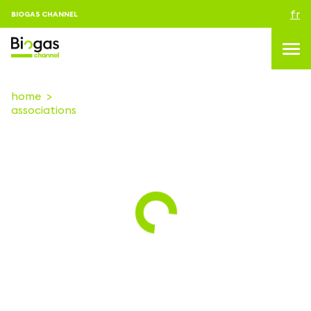
fr
BIOGAS CHANNEL
home
associations
topics
blog & news
Evenements
About us
Contacts
CONNEXION