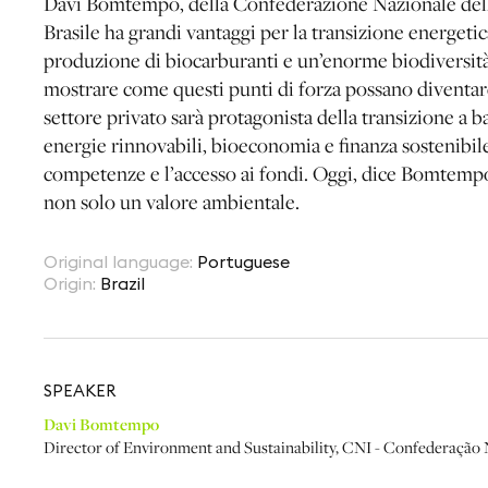
Davi Bomtempo, della Confederazione Nazionale dell’I
Brasile ha grandi vantaggi per la transizione energeti
produzione di biocarburanti e un’enorme biodiversit
mostrare come questi punti di forza possano diventare 
settore privato sarà protagonista della transizione a b
energie rinnovabili, bioeconomia e finanza sostenibile.
competenze e l’accesso ai fondi. Oggi, dice Bomtempo, 
non solo un valore ambientale.
Original language
:
Portuguese
Origin
:
Brazil
SPEAKER
Davi Bomtempo
Director of Environment and Sustainability
,
CNI - Confederação N