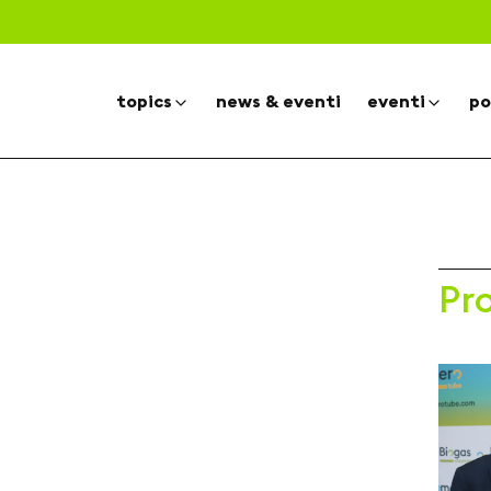
topics
news & eventi
eventi
po
Pr