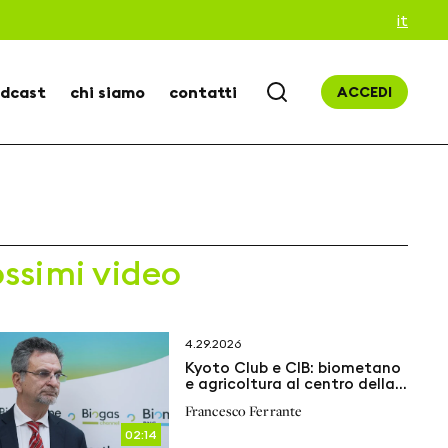
it
dcast
chi siamo
contatti
ACCEDI
ossimi video
4.29.2026
Kyoto Club e CIB: biometano
e agricoltura al centro della
transizione energetica
Francesco Ferrante
02:14