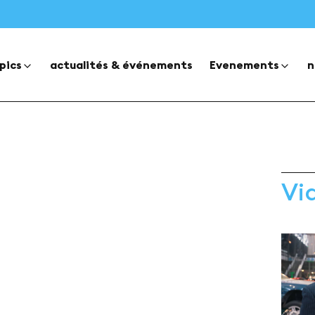
pics
actualités & événements
Evenements
n
Vi