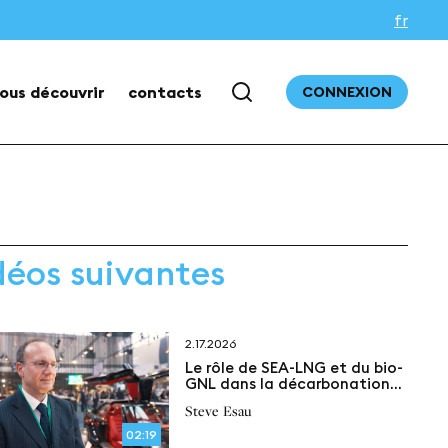
fr
ous découvrir
contacts
CONNEXION
déos suivantes
2.17.2026
Le rôle de SEA-LNG et du bio-
GNL dans la décarbonation
du transport maritime
Steve Esau
02:19