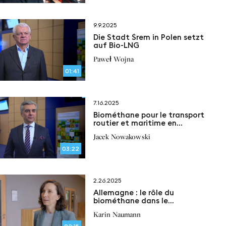
9.9.2025
Die Stadt Śrem in Polen setzt
auf Bio-LNG
Paweł Wojna
01:41
7.16.2025
Biométhane pour le transport
routier et maritime en
Pologne : entretien avec la
Jacek Nowakowski
Polish LNG & bioLNG Platform
03:22
2.26.2025
Allemagne : le rôle du
biométhane dans le
mécanisme du quota GES
Karin Naumann