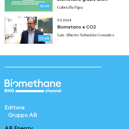
tecnologie di metanazione
05:05
Gabriella Papa
5.3.2024
Biometano e CO2
Luis Alberto Sebastián Gonzalez
02:28
Editore
Gruppo AB
AB Energy