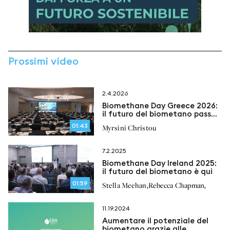
Prossimi video
2.4.2026
Biomethane Day Greece 2026:
il futuro del biometano passa
anche dalla Grecia
01:43
Myrsini Christou
7.2.2025
Biomethane Day Ireland 2025:
il futuro del biometano è qui
01:59
,
,
Stella Meehan
Rebecca Chapman
11.19.2024
Aumentare il potenziale del
biometano grazie alle