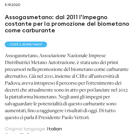
5.19.2020
Assogasmetano: dal 2011 l’impegno
seguici su
costante per la promozione del biometano
come carburante
COS’È IL BIOMETANO?
Assogasmetano, Associazione Nazionale Imprese
Distributrici Metano Autotrazione, è stata uno dei primi
netzerotube
precursori nella promozione del biometano come carburante
alternativo. Già nel 2011, insieme al CIB e all’università di
Padova, aveva intrapreso il percorso per l’ottenimento dei
decreti che attualmente sono in atto per poi lanciare nel 2012
la piattaforma biometano. Negli anni gli impegni per
salvaguardare le potenzialità di questo carburante sono
aumentati, fino a raggiungere i risultati di oggi. Di tutto
questo ci parla il Presidente Paolo Vettori.
Original language
:
Italian