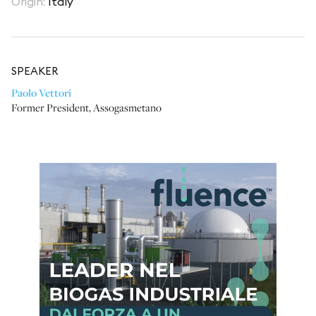
Origin
:
Italy
SPEAKER
Paolo Vettori
Former President
,
Assogasmetano