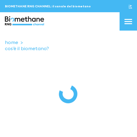
it
BIOMETHANE RNG CHANNEL: il canale del biometano
home
cos’è il biometano?
topics
blog & news
eventi
Podcast
About us
Contatti
ACCEDI