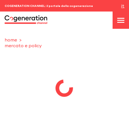
it
COGENERATION CHANNEL: il portale della cogenerazione
home
mercato e policy
topics
news & eventi
eventi
chi siamo
contatti
ACCEDI