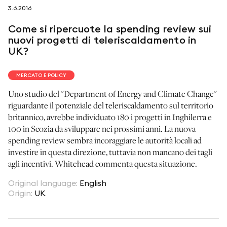
3.6.2016
seguici su
Come si ripercuote la spending review sui
nuovi progetti di teleriscaldamento in
UK?
MERCATO E POLICY
netzerotube
Uno studio del "Department of Energy and Climate Change"
riguardante il potenziale del teleriscaldamento sul territorio
britannico, avrebbe individuato 180 i progetti in Inghilerra e
100 in Scozia da sviluppare nei prossimi anni. La nuova
spending review sembra incoraggiare le autorità locali ad
investire in questa direzione, tuttavia non mancano dei tagli
agli incentivi. Whitehead commenta questa situazione.
Original language
:
English
Origin
:
UK