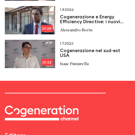
1.9.2026
Cogenerazione e Energy
Efficiency Directive: i nuovi
vincoli e le proposte di
01:29
Alessandro Borin
Italcogen
1.7.2026
Cogenerazione nel sud-est
USA
01:32
Isaac Panzarella