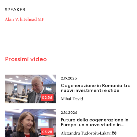
SPEAKER
Alan Whitehead MP
Prossimi video
2.19.2026
Cogenerazione in Romania tra
nuovi investimenti e sfide
02:56
Mihai David
2.16.2026
Futuro della cogenerazione in
Europa: un nuovo studio in
arrivo
03:25
Alexandra Tudoroiu-Lakavičė