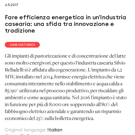
6.5.2017
seguici su
Fare efficienza energetica in un'industria
casearia: una sfida tra innovazione e
tradizione
CASE HISTORIES
netzerotube
Gli impianti di pastorizzazione e di concentrazione del latte
sono molto energivori, per questo l'industria casearia Silvio
Belladelli si è affidata alla cogenerazione. L'impianto da 1,2
MW, installato nel 2014, fornisce energia elettrica che viene
consumata interamente nello stabilimento e acqua calda a
85/90° utilizzata nel processo produttivo, per riscaldare gli
ambienti e come acqua sanitaria. Nel 2016 l'impianto è stato
in funzione per più di 8.000 ore sopperendo all'80% del
fabbisogno elettrico aziendale e garantendo un risparmio
economico del 25% sulla bolletta energetica.
Original language
:
Italian