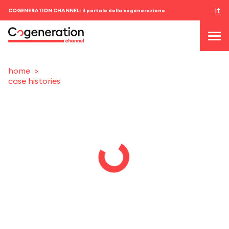
it
COGENERATION CHANNEL: il portale della cogenerazione
home
case histories
topics
news & eventi
eventi
chi siamo
contatti
ACCEDI