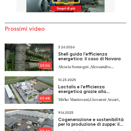
Prossimi video
3.26.2026
Shell guida l’efficienza
energetica: il caso di Novara
03:06
,
Alessia Sonzogni
Alessandro
,
,
Richelmi
Stefano Milan
10.23.2025
Lactalis e l’efficienza
energetica grazie alla
cogenerazione
03:48
,
,
Mirko Mantovani
Giovanni Arcuri
9.16.2025
Cogenerazione e sostenibilità
per la produzione di zuppe: il
modello Nowalijka
03:46