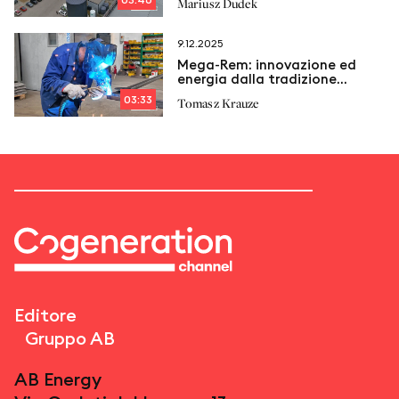
Mariusz Dudek
9.12.2025
Mega‑Rem: innovazione ed
energia dalla tradizione
industriale
03:33
Tomasz Krauze
Editore
Gruppo AB
AB Energy