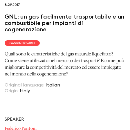
8.29.2017
seguici su
GNL: un gas facilmente trasportabile e un
combustibile per impianti di
cogenerazione
GAS RINNOVABILI
netzerotube
Quali sono le caratteristiche del gas naturale liquefatto?
Come viene utilizzato nel mercato dei trasporti? E come può
migliorare la competitività del mercato ed essere impiegato
nel mondo della cogenerazione?
Original language
:
Italian
Origin
:
Italy
SPEAKER
Federico Pontoni