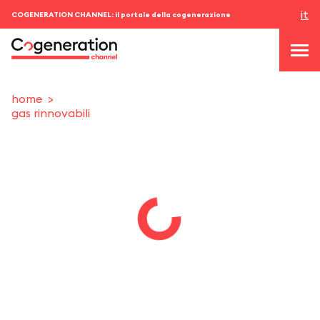
it
COGENERATION CHANNEL: il portale della cogenerazione
home
gas rinnovabili
topics
news & eventi
eventi
chi siamo
contatti
ACCEDI