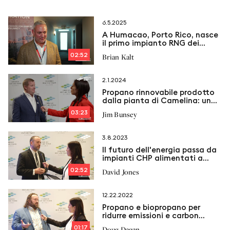
6.5.2025
A Humacao, Porto Rico, nasce
il primo impianto RNG dei
Caraibi: nuova spinta alla
02:52
Brian Kalt
cogenerazione?
2.1.2024
Propano rinnovabile prodotto
dalla pianta di Camelina: una
soluzione sostenibile per gli
03:23
Jim Bunsey
impianti di cogenerazione?
3.8.2023
Il futuro dell'energia passa da
impianti CHP alimentati a
idrogeno
02:52
David Jones
12.22.2022
Propano e biopropano per
ridurre emissioni e carbon
footprint degli impianti di
01:17
Doug Dagan