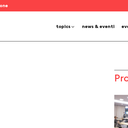
ione
topics
news & eventi
ev
Pr