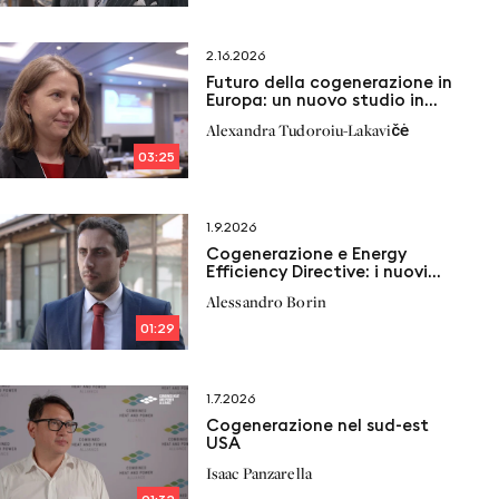
2.16.2026
Futuro della cogenerazione in
Europa: un nuovo studio in
arrivo
Alexandra Tudoroiu-Lakavičė
03:25
1.9.2026
Cogenerazione e Energy
Efficiency Directive: i nuovi
vincoli e le proposte di
Alessandro Borin
Italcogen
01:29
1.7.2026
Cogenerazione nel sud-est
USA
Isaac Panzarella