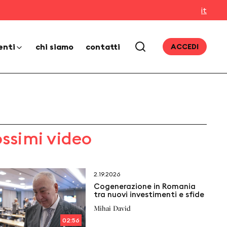
it
enti
chi siamo
contatti
ACCEDI
ossimi video
2.19.2026
Cogenerazione in Romania
tra nuovi investimenti e sfide
Mihai David
02:56