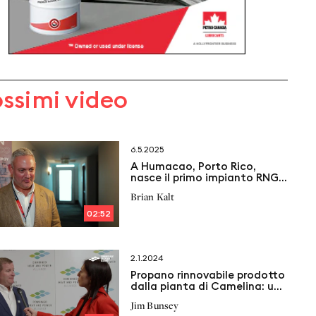
ossimi video
6.5.2025
A Humacao, Porto Rico,
nasce il primo impianto RNG
dei Caraibi: nuova spinta alla
Brian Kalt
cogenerazione?
02:52
2.1.2024
Propano rinnovabile prodotto
dalla pianta di Camelina: una
soluzione sostenibile per gli
Jim Bunsey
impianti di cogenerazione?