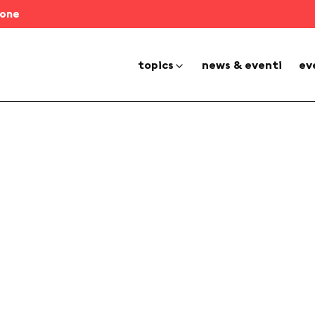
ione
topics
news & eventi
ev