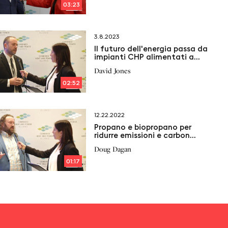
03:23
3.8.2023
Il futuro dell'energia passa da
impianti CHP alimentati a
idrogeno
David Jones
02:52
12.22.2022
Propano e biopropano per
ridurre emissioni e carbon
footprint degli impianti di
Doug Dagan
cogenerazione
01:17