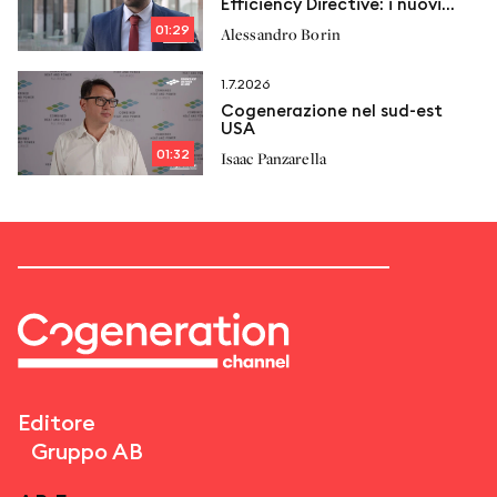
Efficiency Directive: i nuovi
vincoli e le proposte di
01:29
Alessandro Borin
Italcogen
1.7.2026
Cogenerazione nel sud-est
USA
01:32
Isaac Panzarella
Editore
Gruppo AB