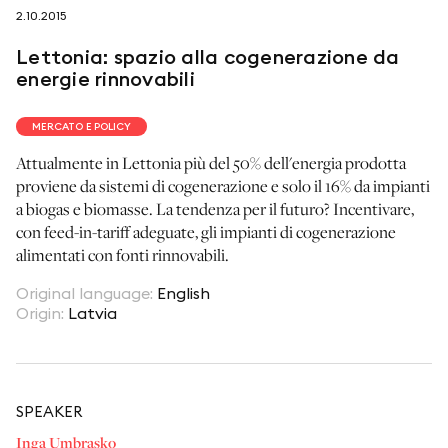
2.10.2015
seguici su
Lettonia: spazio alla cogenerazione da
energie rinnovabili
MERCATO E POLICY
Attualmente in Lettonia più del 50% dell'energia prodotta
netzerotube
proviene da sistemi di cogenerazione e solo il 16% da impianti
a biogas e biomasse. La tendenza per il futuro? Incentivare,
con feed-in-tariff adeguate, gli impianti di cogenerazione
alimentati con fonti rinnovabili.
Original language
:
English
Origin
:
Latvia
SPEAKER
Inga Umbrasko