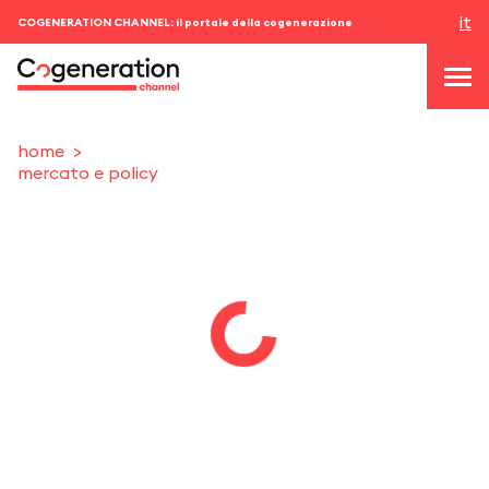
it
COGENERATION CHANNEL: il portale della cogenerazione
home
mercato e policy
topics
news & eventi
eventi
chi siamo
contatti
ACCEDI