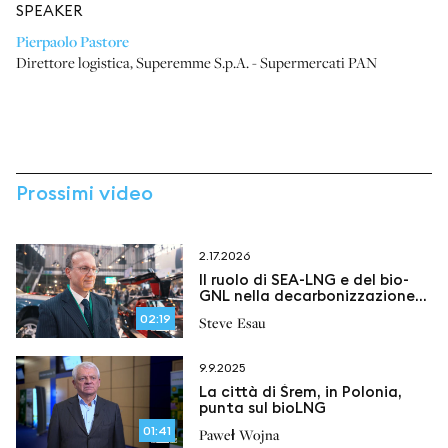
SPEAKER
Pierpaolo Pastore
Direttore logistica
,
Superemme S.p.A. - Supermercati PAN
Prossimi video
2.17.2026
Il ruolo di SEA-LNG e del bio-
GNL nella decarbonizzazione
del trasporto marittimo
02:19
Steve Esau
9.9.2025
La città di Śrem, in Polonia,
punta sul bioLNG
01:41
Paweł Wojna