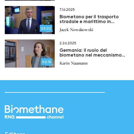
7.16.2025
Biometano per il trasporto
stradale e marittimo in
Polonia: intervista con la Polish
03:22
Jacek Nowakowski
LNG & bioLNG Platform
2.26.2025
Germania: il ruolo del
biometano nel meccanismo
della quota GHG
02:15
Karin Naumann