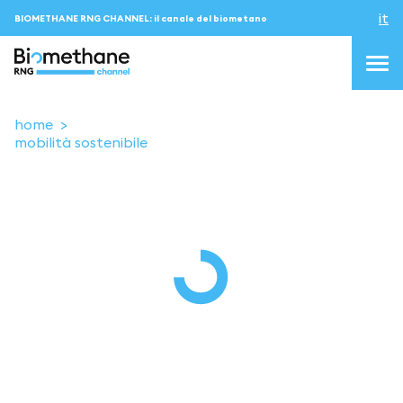
it
BIOMETHANE RNG CHANNEL: il canale del biometano
home
mobilità sostenibile
topics
blog & news
eventi
Podcast
About us
Contatti
ACCEDI