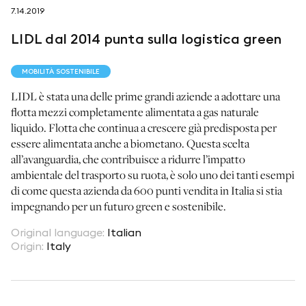
7.14.2019
LIDL dal 2014 punta sulla logistica green
seguici su
MOBILITÀ SOSTENIBILE
LIDL è stata una delle prime grandi aziende a adottare una
flotta mezzi completamente alimentata a gas naturale
liquido. Flotta che continua a crescere già predisposta per
essere alimentata anche a biometano. Questa scelta
netzerotube
all’avanguardia, che contribuisce a ridurre l’impatto
ambientale del trasporto su ruota, è solo uno dei tanti esempi
di come questa azienda da 600 punti vendita in Italia si stia
impegnando per un futuro green e sostenibile.
Original language
:
Italian
Origin
:
Italy